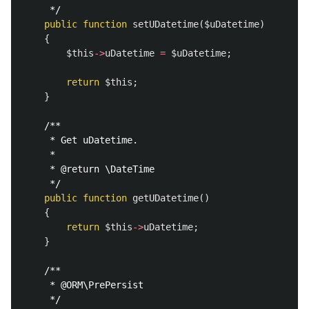
     */
public
function
setUDatetime
(
$uDatetime
)
{
$this
->
uDatetime
=
$uDatetime
;
return
$this
;
}
/**

     * Get uDatetime.

     *

     * @return \DateTime

     */
public
function
getUDatetime
()
{
return
$this
->
uDatetime
;
}
/**

     * @ORM\PrePersist

     */