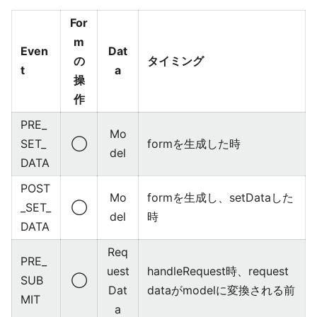
For
m
Even
Dat
の
タイミング
t
a
操
作
PRE_
Mo
SET_
◯
formを生成した時
del
DATA
POST
Mo
formを生成し、setDataした
_SET_
◯
del
時
DATA
Req
PRE_
uest
handleRequest時、request
SUB
◯
Dat
dataがmodelに変換される前
MIT
a