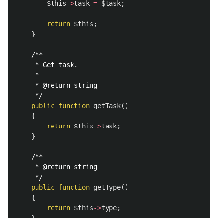
$this
->
task
=
$task
;
return
$this
;
}
/**

     * Get task.

     *

     * @return string

     */
public
function
getTask
()
{
return
$this
->
task
;
}
/**

     * @return string

     */
public
function
getType
()
{
return
$this
->
type
;