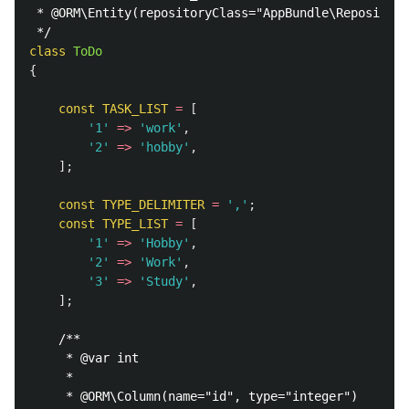
 * @ORM\Entity(repositoryClass="AppBundle\Repository
 */
class
ToDo
{
const
TASK_LIST
=
[
'1'
=>
'work'
,
'2'
=>
'hobby'
,
];
const
TYPE_DELIMITER
=
','
;
const
TYPE_LIST
=
[
'1'
=>
'Hobby'
,
'2'
=>
'Work'
,
'3'
=>
'Study'
,
];
/**

     * @var int

     *

     * @ORM\Column(name="id", type="integer")
