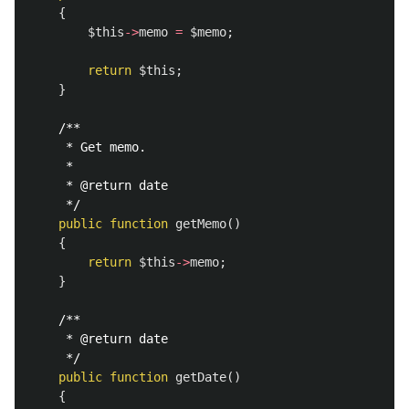
{
$this
->
memo
=
$memo
;
return
$this
;
}
/**

     * Get memo.

     *

     * @return date

     */
public
function
getMemo
()
{
return
$this
->
memo
;
}
/**

     * @return date

     */
public
function
getDate
()
{