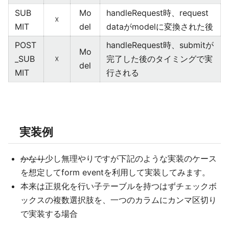
SUB
Mo
handleRequest時、request
☓
MIT
del
dataがmodelに変換された後
POST
handleRequest時、submitが
Mo
_SUB
☓
完了した後のタイミングで実
del
MIT
行される
実装例
かなり
少し無理やりですが下記のような実装のケース
を想定してform eventを利用して実装してみます。
本来は正規化を行い子テーブルを持つはずチェックボ
ックスの複数選択肢を、一つのカラムにカンマ区切り
で実装する場合