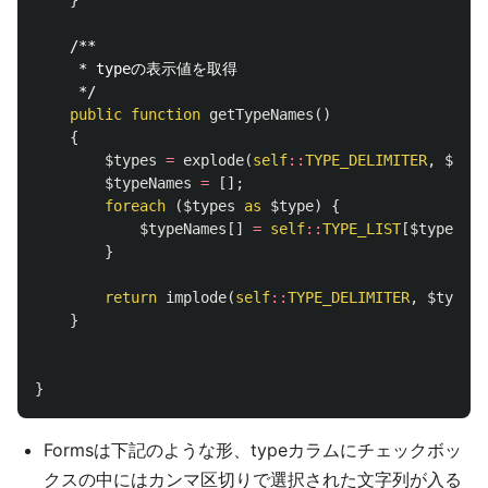
}
/**

     * typeの表示値を取得

     */
public
function
getTypeNames
()
{
$types
=
explode
(
self
::
TYPE_DELIMITER
,
$this
$typeNames
=
[];
foreach
(
$types
as
$type
)
{
$typeNames
[]
=
self
::
TYPE_LIST
[
$type
];
}
return
implode
(
self
::
TYPE_DELIMITER
,
$typeNa
}
}
Formsは下記のような形、typeカラムにチェックボッ
クスの中にはカンマ区切りで選択された文字列が入る