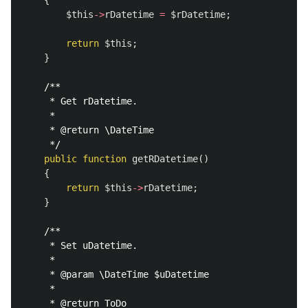
{
$this
->
rDatetime
=
$rDatetime
;
return
$this
;
}
/**

     * Get rDatetime.

     *

     * @return \DateTime

     */
public
function
getRDatetime
()
{
return
$this
->
rDatetime
;
}
/**

     * Set uDatetime.

     *

     * @param \DateTime $uDatetime

     *

     * @return ToDo
