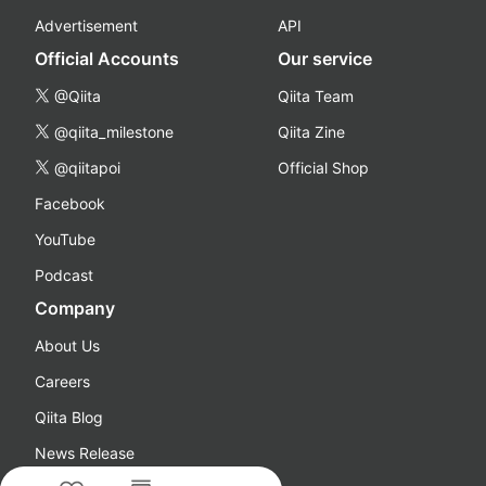
Advertisement
API
Official Accounts
Our service
@Qiita
Qiita Team
@qiita_milestone
Qiita Zine
@qiitapoi
Official Shop
Facebook
YouTube
Podcast
Company
About Us
Careers
Qiita Blog
News Release