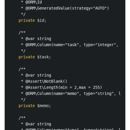
     * @ORM\Id

     * @ORM\GeneratedValue(strategy="AUTO")

     */
private
$id
;
/**

     * @var string

     * @ORM\Column(name="task", type="integer", leng
     */
private
$task
;
/**

     * @var string

     * @Assert\NotBlank()

     * @Assert\Length(min = 2,max = 255)

     * @ORM\Column(name="memo", type="string", lengt
     */
private
$memo
;
/**

     * @var string
