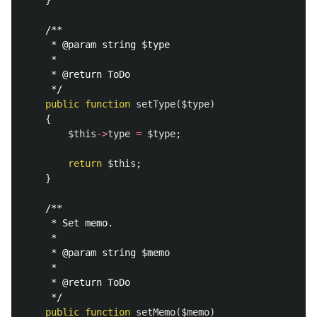
}
/**

     * @param string $type

     *

     * @return ToDo

     */
public
function
setType
(
$type
)
{
$this
->
type
=
$type
;
return
$this
;
}
/**

     * Set memo.

     *

     * @param string $memo

     *

     * @return ToDo

     */
public
function
setMemo
(
$memo
)