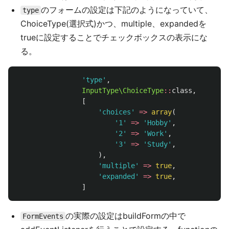
のフォームの設定は下記のようになっていて、
type
ChoiceType(選択式)かつ、multiple、expandedを
trueに設定することでチェックボックスの表示にな
る。
'type'
,
InputType\ChoiceType
::
class
,
[
'choices'
=>
array
(
'1'
=>
'Hobby'
,
'2'
=>
'Work'
,
'3'
=>
'Study'
,
),
'multiple'
=>
true
,
'expanded'
=>
true
,
]
の実際の設定はbuildFormの中で
FormEvents