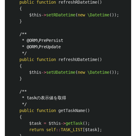
public
function
refreshRDatetime
()
{
$this
->
setRDatetime
(
new
\Datetime
());
}
/**

     * @ORM\PrePersist

     * @ORM\PreUpdate

     */
public
function
refreshUDatetime
()
{
$this
->
setUDatetime
(
new
\Datetime
());
}
/**

     * taskの表示値を取得

     */
public
function
getTaskName
()
{
$task
=
$this
->
getTask
();
return
self
::
TASK_LIST
[
$task
];