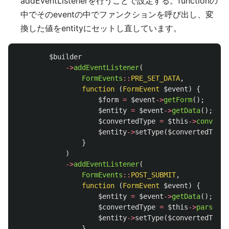
addEventListenerを行うことで設定する。functionの
中でそのeventの中でファンクションを呼び出し、変
換した値をentityにセットし直しています。
$builder
->
addEventListener
(
FormEvents
::
PRE_SET_DATA
,
function
(
FormEvent
$event
)
{
$form
=
$event
->
getForm
();
$entity
=
$event
->
getData
();
$convertedType
=
$this
->
convertV
$entity
->
setType
(
$convertedType
)
}
)
->
addEventListener
(
FormEvents
::
POST_SUBMIT
,
function
(
FormEvent
$event
)
{
$entity
=
$event
->
getData
();
$convertedType
=
$this
->
parseArr
$entity
->
setType
(
$convertedType
)
}