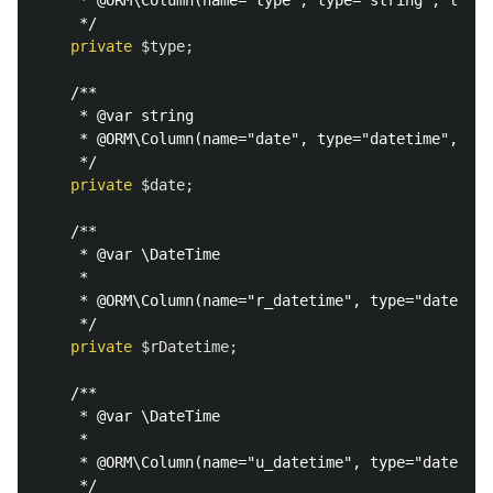
     * @ORM\Column(name="type", type="string", lengt
     */
private
$type
;
/**

     * @var string

     * @ORM\Column(name="date", type="datetime",null
     */
private
$date
;
/**

     * @var \DateTime

     *

     * @ORM\Column(name="r_datetime", type="datetime
     */
private
$rDatetime
;
/**

     * @var \DateTime

     *

     * @ORM\Column(name="u_datetime", type="datetime
     */