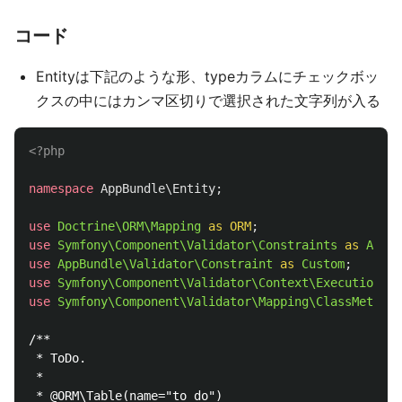
コード
Entityは下記のような形、typeカラムにチェックボッ
クスの中にはカンマ区切りで選択された文字列が入る
<?php
namespace
AppBundle\Entity
;
use
Doctrine\ORM\Mapping
as
ORM
;
use
Symfony\Component\Validator\Constraints
as
Asser
use
AppBundle\Validator\Constraint
as
Custom
;
use
Symfony\Component\Validator\Context\ExecutionCon
use
Symfony\Component\Validator\Mapping\ClassMetadat
/**

 * ToDo.

 *

 * @ORM\Table(name="to_do")
