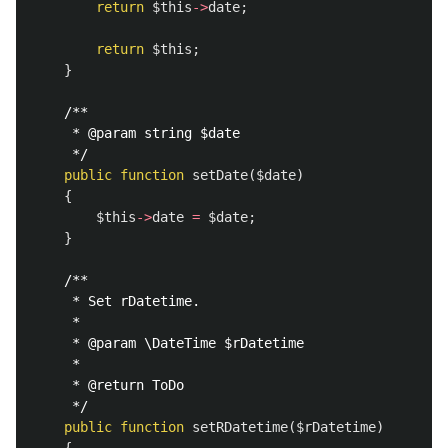
return
$this
->
date
;
return
$this
;
}
/**

     * @param string $date

     */
public
function
setDate
(
$date
)
{
$this
->
date
=
$date
;
}
/**

     * Set rDatetime.

     *

     * @param \DateTime $rDatetime

     *

     * @return ToDo

     */
public
function
setRDatetime
(
$rDatetime
)