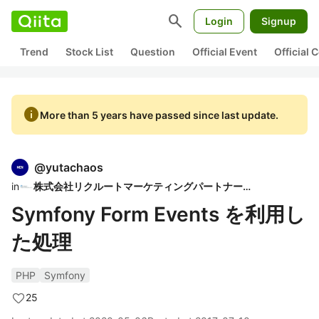
search
Login
Signup
Trend
Stock List
Question
Official Event
Official
info
More than 5 years have passed since last update.
@
yutachaos
in
株式会社リクルートマーケティングパートナーズ
Symfony Form Events を利用し
た処理
PHP
Symfony
25