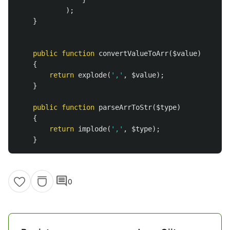
);
}
public
function
convertValueToArr
(
$value
)
{
return
explode
(
','
,
$value
);
}
public
function
parseArrToStr
(
$type
)
{
return
implode
(
','
,
$type
);
}
comment
0