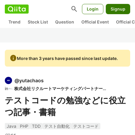
search
Login
Signup
Trend
Stock List
Question
Official Event
Official
info
More than 3 years have passed since last update.
@
yutachaos
in
株式会社リクルートマーケティングパートナーズ
テストコードの勉強などに役立
つ記事・書籍
Java
PHP
TDD
テスト自動化
テストコード