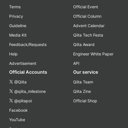
Terms
Official Event
Privacy
Official Column
Guideline
Advent Calendar
Media Kit
Qiita Tech Festa
Feedback/Requests
Qiita Award
Help
Engineer White Paper
Advertisement
API
Official Accounts
Our service
@Qiita
Qiita Team
@qiita_milestone
Qiita Zine
@qiitapoi
Official Shop
Facebook
YouTube