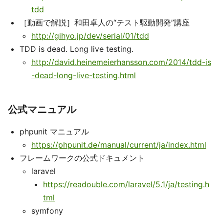
tdd
［動画で解説］和田卓人の“テスト駆動開発”講座
http://gihyo.jp/dev/serial/01/tdd
TDD is dead. Long live testing.
http://david.heinemeierhansson.com/2014/tdd-is
-dead-long-live-testing.html
公式マニュアル
phpunit マニュアル
https://phpunit.de/manual/current/ja/index.html
フレームワークの公式ドキュメント
laravel
https://readouble.com/laravel/5.1/ja/testing.h
tml
symfony