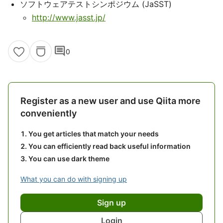
ソフトウェアテストシンポジウム (JaSST)
http://www.jasst.jp/
comment
0
Register as a new user and use Qiita more
conveniently
You get articles that match your needs
You can efficiently read back useful information
You can use dark theme
What you can do with signing up
Sign up
Login