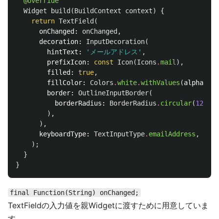
@override
Widget
build
(
BuildContext
context
)
{
return
TextField
(
onChanged:
onChanged
,
decoration:
InputDecoration
(
hintText:
'メールアドレス'
,
prefixIcon:
const
Icon
(
Icons
.
mail
),
filled:
true
,
fillColor:
Colors
.
white
.
withValues
(
alpha:
0.
border:
OutlineInputBorder
(
borderRadius:
BorderRadius
.
circular
(
12
),
),
),
keyboardType:
TextInputType
.
emailAddress
,
);
}
}
final Function(String) onChanged;
TextFieldの入力値を親Widgetに渡すために用意していま
す。