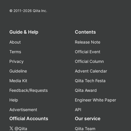
© 2011-
2026
Qiita Inc.
Guide & Help
Contents
About
Release Note
Terms
Official Event
Privacy
Official Column
Guideline
Advent Calendar
Media Kit
Qiita Tech Festa
Feedback/Requests
Qiita Award
Help
Engineer White Paper
Advertisement
API
Official Accounts
Our service
@Qiita
Qiita Team