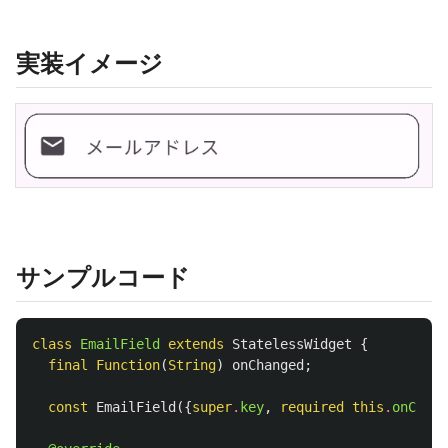
実装イメージ
サンプルコード
class
EmailField
extends
StatelessWidget
{
final
Function
(
String
)
onChanged
;
const
EmailField
({
super
.
key
,
required
this
.
onChang