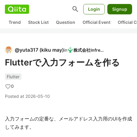
search
Login
Signup
Trend
Stock List
Question
Official Event
Official
@
yuta317
(
kiku may
)
in
株式会社Infreed
Flutterで入力フォームを作る
Flutter
0
Posted at
2026-05-10
入力フォームの定番な、メールアドレス入力用のUIを作成
してみます。