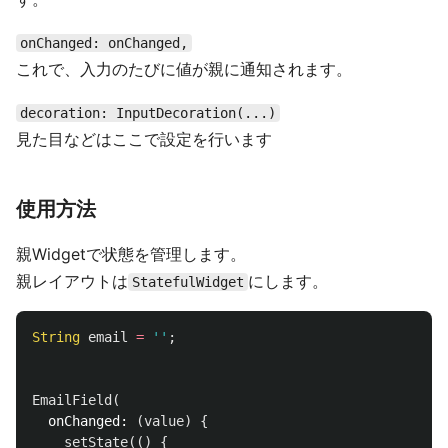
onChanged: onChanged,
これで、入力のたびに値が親に通知されます。
decoration: InputDecoration(...)
見た目などはここで設定を行います
使用方法
親Widgetで状態を管理します。
親レイアウトは
にします。
StatefulWidget
String
email
=
''
;
EmailField
(
onChanged:
(
value
)
{
setState
(()
{