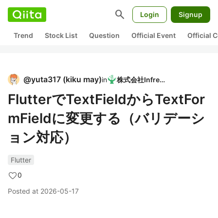
search
Login
Signup
Trend
Stock List
Question
Official Event
Official
@
yuta317
(
kiku may
)
in
株式会社Infreed
FlutterでTextFieldからTextFor
mFieldに変更する（バリデーシ
ョン対応）
Flutter
0
Posted at
2026-05-17