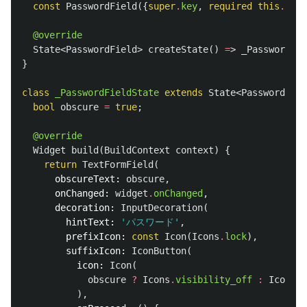
const
PasswordField
({
super
.
key
,
required
this
.
onCh
@override
State
<
PasswordField
>
createState
()
=
>
_PasswordFie
}
class
_PasswordFieldState
extends
State
<
PasswordFiel
bool
obscure
=
true
;
@override
Widget
build
(
BuildContext
context
)
{
return
TextFormField
(
obscureText:
obscure
,
onChanged:
widget
.
onChanged
,
decoration:
InputDecoration
(
hintText:
'パスワード'
,
prefixIcon:
const
Icon
(
Icons
.
lock
),
suffixIcon:
IconButton
(
icon:
Icon
(
obscure
?
Icons
.
visibility_off
:
Icons
.
v
),