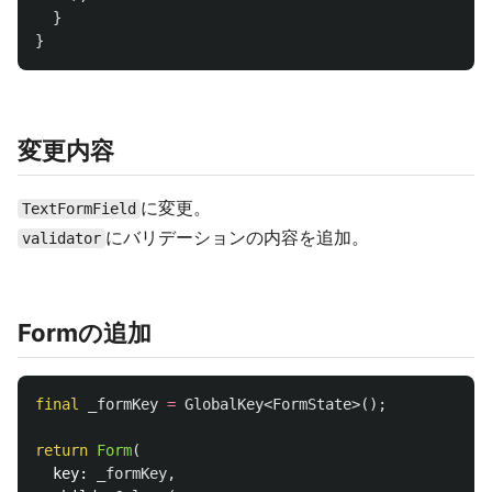
}
}
変更内容
に変更。
TextFormField
にバリデーションの内容を追加。
validator
Formの追加
final
_formKey
=
GlobalKey
<
FormState
>();
return
Form
(
key:
_formKey
,