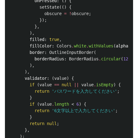
onPressed:
()
{
setState
(()
{
obscure
=
!
obscure
;
});
},
),
filled:
true
,
fillColor:
Colors
.
white
.
withValues
(
alpha:
0.
border:
OutlineInputBorder
(
borderRadius:
BorderRadius
.
circular
(
12
),
),
),
validator:
(
value
)
{
if
(
value
==
null
||
value
.
isEmpty
)
{
return
'パスワードを入力してください'
;
}
if
(
value
.
length
<
6
)
{
return
'6文字以上で入力してください'
;
}
return
null
;
},
);