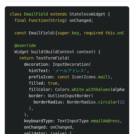
class
EmailField
extends
StatelessWidget
{
final
Function
(
String
)
onChanged
;
const
EmailField
({
super
.
key
,
required
this
.
onChang
@override
Widget
build
(
BuildContext
context
)
{
return
TextFormField
(
decoration:
InputDecoration
(
hintText:
'メールアドレス'
,
prefixIcon:
const
Icon
(
Icons
.
mail
),
filled:
true
,
fillColor:
Colors
.
white
.
withValues
(
alpha:
0.
border:
OutlineInputBorder
(
borderRadius:
BorderRadius
.
circular
(
12
),
),
),
keyboardType:
TextInputType
.
emailAddress
,
onChanged:
onChanged
,
validator:
(
value
)
{