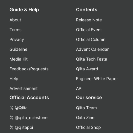
Guide & Help
Contents
About
Release Note
Terms
Official Event
Privacy
Official Column
Guideline
Advent Calendar
Media Kit
Qiita Tech Festa
Feedback/Requests
Qiita Award
Help
Engineer White Paper
Advertisement
API
Official Accounts
Our service
@Qiita
Qiita Team
@qiita_milestone
Qiita Zine
@qiitapoi
Official Shop