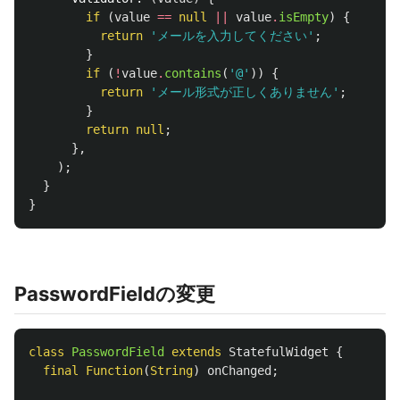
if
(
value
==
null
||
value
.
isEmpty
)
{
return
'メールを入力してください'
;
}
if
(
!
value
.
contains
(
'@'
))
{
return
'メール形式が正しくありません'
;
}
return
null
;
},
);
}
}
PasswordFieldの変更
class
PasswordField
extends
StatefulWidget
{
final
Function
(
String
)
onChanged
;