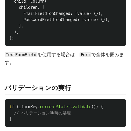
child:
Column
(
children:
[
EmailField
(
onChanged:
(
value
)
{}),
PasswordField
(
onChanged:
(
value
)
{}),
],
),
);
を使用する場合は、
で全体を囲みま
TextFormField
Form
す。
バリデーションの実行
if
(
_formKey
.
currentState
!.
validate
())
{
// バリデーションOK時の処理
}