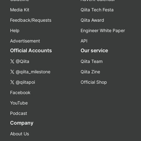
Media Kit
Qiita Tech Festa
Feedback/Requests
Qiita Award
Help
Engineer White Paper
Advertisement
API
Official Accounts
Our service
@Qiita
Qiita Team
@qiita_milestone
Qiita Zine
@qiitapoi
Official Shop
Facebook
YouTube
Podcast
Company
About Us