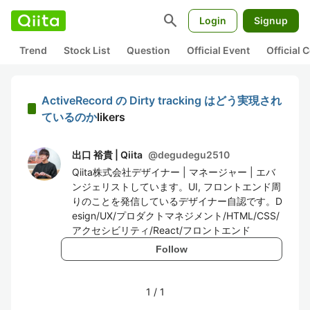
search
Login
Signup
Trend
Stock List
Question
Official Event
Official
ActiveRecord の Dirty tracking はどう実現され
ているのか
likers
出口 裕貴 | Qiita
@
degudegu2510
Qiita株式会社デザイナー | マネージャー | エバ
ンジェリストしています。UI, フロントエンド周
りのことを発信しているデザイナー自認です。D
esign/UX/プロダクトマネジメント/HTML/CSS/
アクセシビリティ/React/フロントエンド
Follow
1
/
1