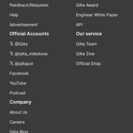
Feedback/Requests
Qiita Award
Help
Engineer White Paper
Advertisement
API
Official Accounts
Our service
@Qiita
Qiita Team
@qiita_milestone
Qiita Zine
@qiitapoi
Official Shop
Facebook
YouTube
Podcast
Company
About Us
Careers
Qiita Blog