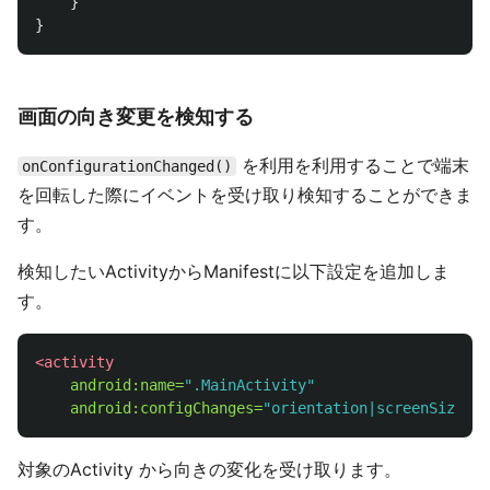
}
}
画面の向き変更を検知する
を利用を利用することで端末
onConfigurationChanged()
を回転した際にイベントを受け取り検知することができま
す。
検知したいActivityからManifestに以下設定を追加しま
す。
<activity
android:name=
".MainActivity"
android:configChanges=
"orientation|screenSize"
/
対象のActivity から向きの変化を受け取ります。