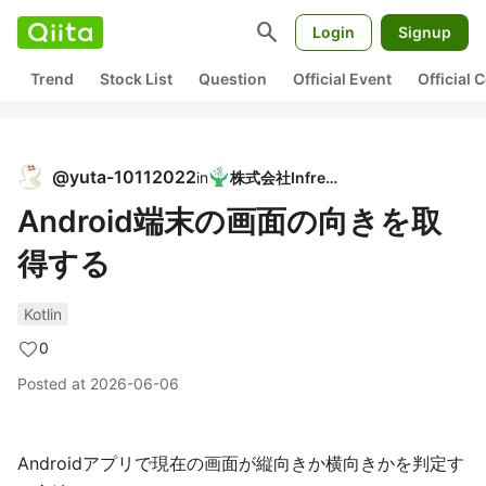
search
Login
Signup
Trend
Stock List
Question
Official Event
Official
@
yuta-10112022
in
株式会社Infreed
Android端末の画面の向きを取
得する
Kotlin
0
Posted at
2026-06-06
Androidアプリで現在の画面が縦向きか横向きかを判定す