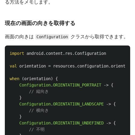
る方法をメモします。
現在の画面の向きを取得する
画面の向きは
クラスから取得できます。
Configuration
import
android.content.res.Configuration
val
orientation
=
resources
.
configuration
.
orientatio
when
(
orientation
)
{
Configuration
.
ORIENTATION_PORTRAIT
->
{
// 縦向き
}
Configuration
.
ORIENTATION_LANDSCAPE
->
{
// 横向き
}
Configuration
.
ORIENTATION_UNDEFINED
->
{
// 不明