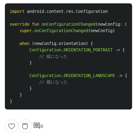
import
android.content.res.Configuration
override
fun
onConfigurationChanged
(
newConfig
:
Confi
super
.
onConfigurationChanged
(
newConfig
)
when
(
newConfig
.
orientation
)
{
Configuration
.
ORIENTATION_PORTRAIT
->
{
// 縦になった
}
Configuration
.
ORIENTATION_LANDSCAPE
->
{
// 横になった
}
}
}
comment
0