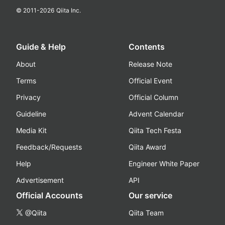
© 2011-
2026
Qiita Inc.
Guide & Help
Contents
About
Release Note
Terms
Official Event
Privacy
Official Column
Guideline
Advent Calendar
Media Kit
Qiita Tech Festa
Feedback/Requests
Qiita Award
Help
Engineer White Paper
Advertisement
API
Official Accounts
Our service
@Qiita
Qiita Team