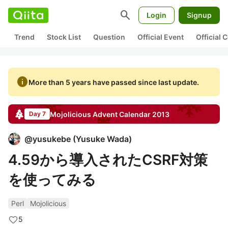
search
Login
Signup
Trend
Stock List
Question
Official Event
Official
info
More than 5 years have passed since last update.
Mojolicious
Advent Calendar
2013
Day 7
@
yusukebe
(
Yusuke Wada
)
4.59から導入されたCSRF対策
を使ってみる
Perl
Mojolicious
5