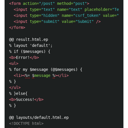
<form
action=
"/post"
method=
"post"
>
<input
type=
"text"
name=
"text"
placeholder=
"Text"
<input
type=
"hidden"
name=
"csrf_token"
value=
"<%= 
<input
type=
"submit"
value=
"Submit"
/>
</form>
@@ result.html.ep

% layout 'default';

<b>
Error!
</b>
<ul>
% for my $message (@$messages) {

<li><
%=
$
message
%
></li>
</ul>
<b>
Success!
</b>
% }

<!DOCTYPE html>