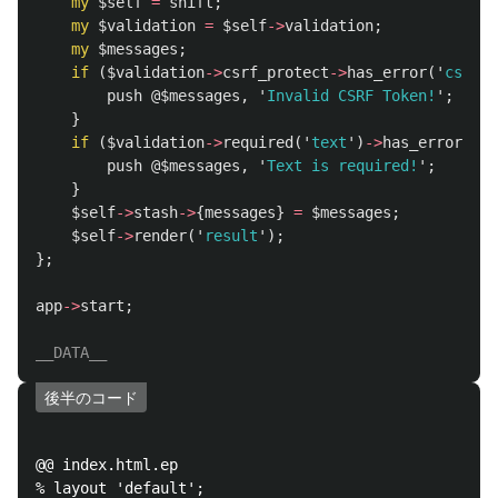
my
$self
=
shift
;
my
$validation
=
$self
->
validation
;
my
$messages
;
if
(
$validation
->
csrf_protect
->
has_error
('
csrf_t
push
@$messages
,
'
Invalid CSRF Token!
';
}
if
(
$validation
->
required
('
text
')
->
has_error
('
te
push
@$messages
,
'
Text is required!
';
}
$self
->
stash
->
{
messages
}
=
$messages
;
$self
->
render
('
result
');
};
app
->
start
;
後半のコード
@@ index.html.ep
