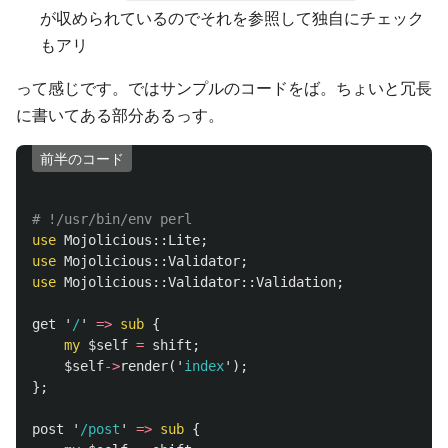
が収められているのでそれを参照して独自にチェック
もアリ
って感じです。ではサンプルのコードをば。ちょいと冗長
に書いてある部分あるっす。
前半のコード
# !/usr/bin/env perl
use
Mojolicious::
Lite
;
use
Mojolicious::
Validator
;
use
Mojolicious::Validator::
Validation
;
get
'
/
'
=>
sub 
{
my
$self
=
shift
;
$self
->
render
('
index
');
};
post
'
/post
'
=>
sub 
{