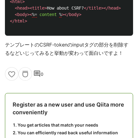
<html>
<head><title>
How about CSRF?
</title></head>
<body><
%=
content
%
></body>
</html>
テンプレートのCSRF-tokenのinputタグの部分を削除す
るなどいじってみると挙動が変わって面白いですよ！
comment
0
Register as a new user and use Qiita more
conveniently
You get articles that match your needs
You can efficiently read back useful information