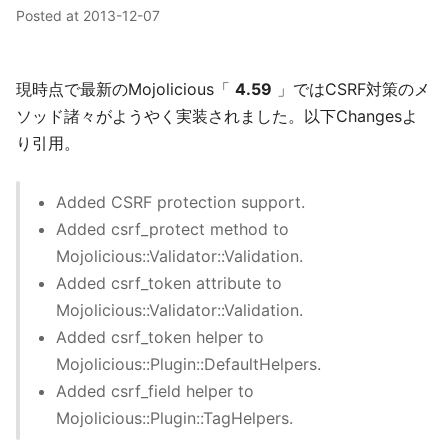
Posted at
2013-12-07
現時点で最新のMojolicious「
4.59
」ではCSRF対策のメ
ソッド諸々がようやく実装されました。以下Changesよ
り引用。
Added CSRF protection support.
Added csrf_protect method to
Mojolicious::Validator::Validation.
Added csrf_token attribute to
Mojolicious::Validator::Validation.
Added csrf_token helper to
Mojolicious::Plugin::DefaultHelpers.
Added csrf_field helper to
Mojolicious::Plugin::TagHelpers.