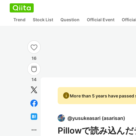
Trend
Stock List
Question
Official Event
Offici
16
14
info
More than 5 years have passed s
@
yusukeasari
(
asarisan
)
Pillowで読み込
more_horiz