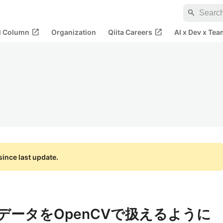
search
open_in_new
open_in_new
al Column
Organization
Qiita Careers
AI x Dev x Tea
ince last update.
んだデータをOpenCVで扱えるように