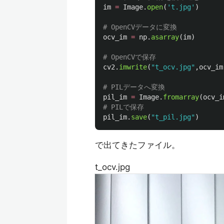
im
=
Image
.
open
(
'
t.jpg
'
)
ocv_im
=
np
.
asarray
(
im
)
cv2
.
imwrite
(
"
t_ocv.jpg
"
,
ocv_im
pil_im
=
Image
.
fromarray
(
ocv_i
pil_im
.
save
(
"
t_pil.jpg
"
)
で出てきたファイル。
t_ocv.jpg