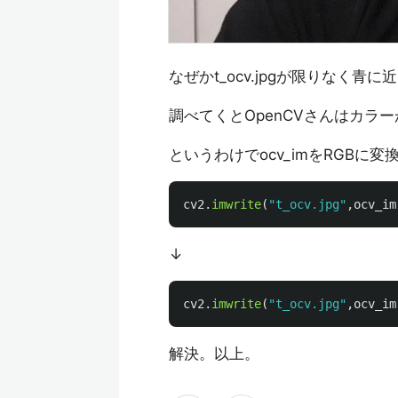
なぜかt_ocv.jpgが限りなく青
調べてくとOpenCVさんはカラ
というわけでocv_imをRGBに
cv2
.
imwrite
(
"
t_ocv.jpg
"
,
ocv_im
↓
cv2
.
imwrite
(
"
t_ocv.jpg
"
,
ocv_im
解決。以上。