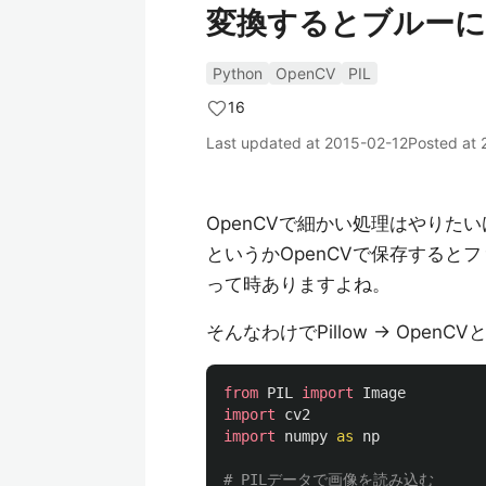
変換するとブルーに
Python
OpenCV
PIL
16
Last updated at
2015-02-12
Posted at
OpenCVで細かい処理はやりたい
というかOpenCVで保存すると
って時ありますよね。
そんなわけでPillow -> OpenC
from
PIL
import
Image
import
cv2
import
numpy
as
np