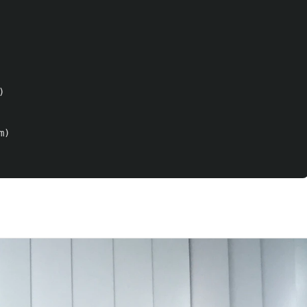
)
m
)