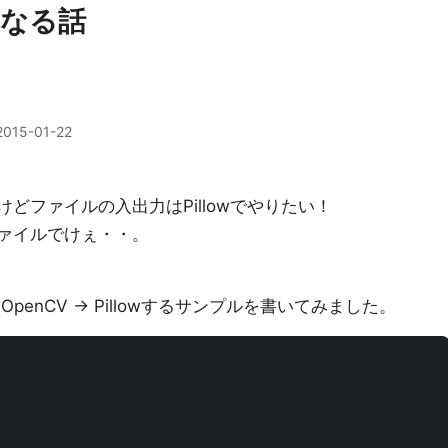
なる話
2015-01-22
けどファイルの入出力はPillowでやりたい！
ファイルでけぇ・・。
VとOpenCV -> Pillowするサンプルを書いてみました。