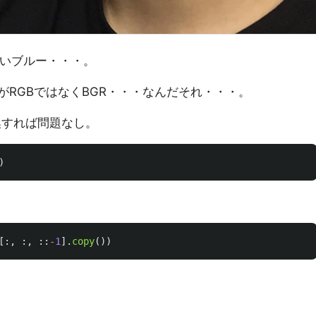
に近いブルー・・・。
ーがRGBではなくBGR・・・なんだそれ・・・。
変換すれば問題なし。
)
[:,
:,
::
-
1
].
copy
())