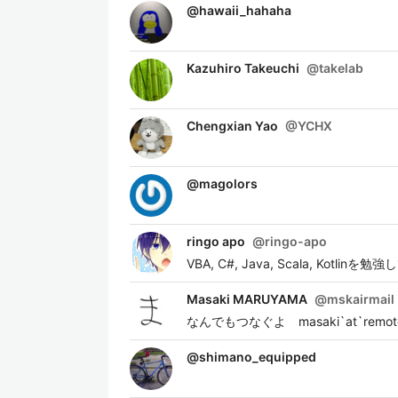
@
hawaii_hahaha
Kazuhiro Takeuchi
@
takelab
Chengxian Yao
@
YCHX
@
magolors
ringo apo
@
ringo-apo
VBA, C#, Java, Scala, Kotlin
Masaki MARUYAMA
@
mskairmail
なんでもつなぐよ masaki`at`remote
@
shimano_equipped