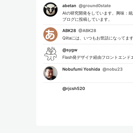
abetan
@
ground0state
AIの研究開発をしています。興味：統
ブログに投稿しています。
ABK28
@
ABK28
Qiitaには、いつもお世話になって
@
sygw
Flash発デザイナ経由フロントエ
Nobufumi Yoshida
@
nobu23
@
rjcsh520