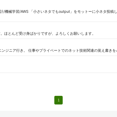
計/機械学習/AWS 「小さいネタでもoutput」をモットーに小ネタ投
ます。ほとんど受け身ばかりですが、よろしくお願いします。
ンドエンジニア行き。 仕事やプライベートでのネット技術関連の覚え書き
1