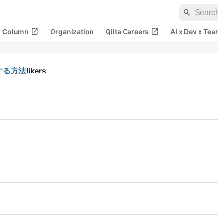
search
open_in_new
open_in_new
al Column
Organization
Qiita Careers
AI x Dev x Tea
続する方法
likers