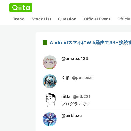
Trend
Stock List
Question
Official Event
Offici
AndroidスマホにWifi経由でSSH接
@
omatsu123
くま
@
polrbear
nitta
@
ntk221
プログラマです
@
eirblaze