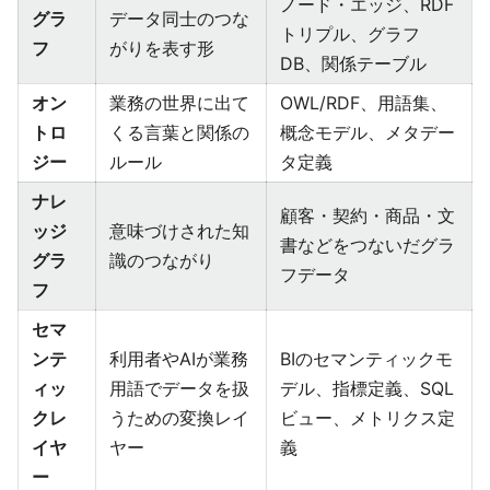
ノード・エッジ、RDF
グラ
データ同士のつな
トリプル、グラフ
フ
がりを表す形
DB、関係テーブル
オン
業務の世界に出て
OWL/RDF、用語集、
トロ
くる言葉と関係の
概念モデル、メタデー
ジー
ルール
タ定義
ナレ
顧客・契約・商品・文
ッジ
意味づけされた知
書などをつないだグラ
グラ
識のつながり
フデータ
フ
セマ
ンテ
利用者やAIが業務
BIのセマンティックモ
ィッ
用語でデータを扱
デル、指標定義、SQL
クレ
うための変換レイ
ビュー、メトリクス定
イヤ
ヤー
義
ー