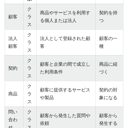
ク
商品やサービスを利用す
契約を持
顧客
ラ
る個人または法人
つ
ス
ク
法人
法人として登録された顧
顧客の一
ラ
顧客
客
種
ス
ク
顧客と企業の間で成立し
商品に紐
契約
ラ
た利用条件
づく
ス
ク
顧客に提供するサービス
契約の対
商品
ラ
や製品
象になる
ス
問い
ク
顧客から発生した質問や
顧客から
合わ
ラ
依頼
発生する
せ
ス