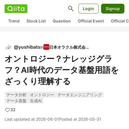
search
Login
Signup
Trend
Stock List
Question
Official Event
Official
@
yushibats
in
日本オラクル株式会社
オントロジー？ナレッジグラ
フ？AI時代のデータ基盤用語を
ざっくり理解する
データ分析
オントロジー
データエンジニアリング
データ基盤
生成AI
32
Last updated at
2026-06-01
Posted at
2026-05-31