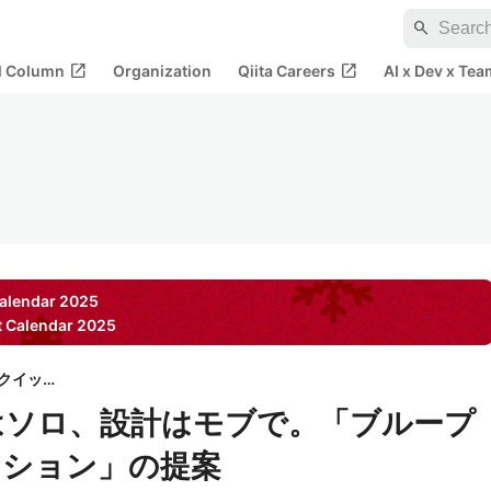
search
open_in_new
open_in_new
al Column
Organization
Qiita Careers
AI x Dev x Tea
alendar
2025
 Calendar
2025
株式会社クイック
装はソロ、設計はモブで。「ブループ
ッション」の提案