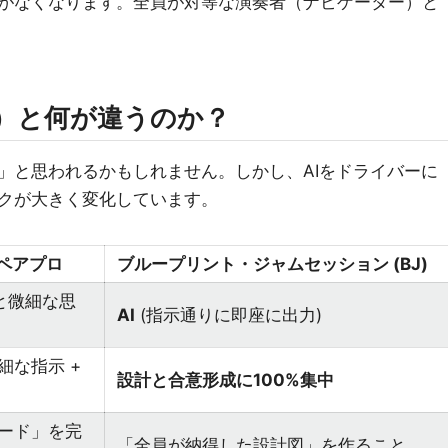
がなくなります。全員が対等な演奏者（ナビゲーター）と
）と何が違うのか？
」と思われるかもしれません。しかし、AIをドライバーに
クが大きく変化しています。
 ペアプロ
ブループリント・ジャムセッション (BJ)
と微細な思
AI
(指示通りに即座に出力)
細な指示 +
設計と合意形成に100%集中
ード」を完
「全員が納得した設計図」を作ること