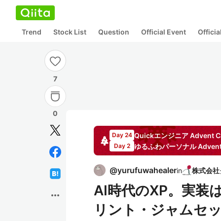
Trend
Stock List
Question
Official Event
Offici
7
0
Quickエンジニア
Advent C
Day 24
ゆるふわパーソナル
Advent
Day 2
@
yurufuwahealer
in
AI時代のXP。実
more_horiz
リント・ジャムセ