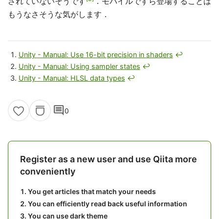
されていないそうです
．モバイルですら登場することは
もうなさそうな気がします．
Unity - Manual: Use 16-bit precision in shaders
↩
Unity - Manual: Using sampler states
↩
Unity - Manual: HLSL data types
↩
comment
0
Register as a new user and use Qiita more
conveniently
You get articles that match your needs
You can efficiently read back useful information
You can use dark theme