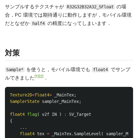
サンプルするテクスチャが
の場
R32G32B32A32_SFloat
合，PC 環境では期待通りに動作しますが，モバイル環境
だとなぜか
の精度になってしまいます．
half4
対策
を使うと，モバイル環境でも
でサンプ
Sample*
float4
1
2
ルできました
．
Texture2D
<
float4
>
_MainTex
;
SamplerState
sampler_MainTex
;
float4
flag
(
v2f
IN
)
:
SV_Target
{
...
float4
tex
=
_MainTex
.
SampleLevel
(
sampler_MainT