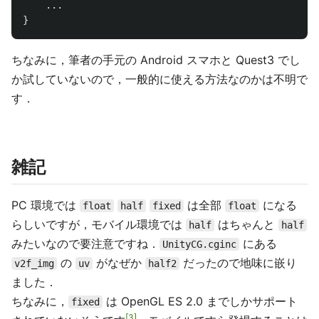
...
}
ちなみに，筆者の手元の Android スマホと Quest3 でし
か試していないので，一般的に使える方法なのかは不明で
す．
雑記
PC 環境では
は全部
になる
float
half
fixed
float
らしいですが，モバイル環境では
はちゃんと
half
half
みたいなので要注意ですね．
にある
UnityCG.cginc
の
がなぜか
だったので地味に嵌り
v2f_img
uv
half2
ました．
ちなみに，
は OpenGL ES 2.0 までしかサポート
fixed
3