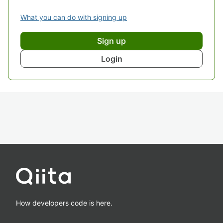
What you can do with signing up
Sign up
Login
How developers code is here.