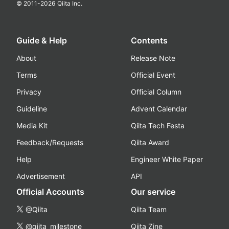
© 2011-
2026
Qiita Inc.
Guide & Help
Contents
About
Release Note
Terms
Official Event
Privacy
Official Column
Guideline
Advent Calendar
Media Kit
Qiita Tech Festa
Feedback/Requests
Qiita Award
Help
Engineer White Paper
Advertisement
API
Official Accounts
Our service
@Qiita
Qiita Team
@qiita_milestone
Qiita Zine