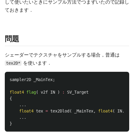
して使いたいときにサンプル方法でつまずいたので記録し
ておきます．
問題
シェーダーでテクスチャをサンプルする場合，普通は
を使います．
tex2D*
sampler2D
_MainTex
;
float4
flag
(
v2f
IN
)
:
SV_Target
{
...
float4
tex
=
tex2Dlod
(
_MainTex
,
float4
(
IN
.
uv
.
x
...
}