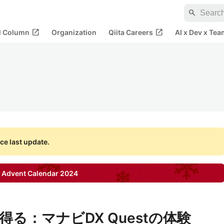
search
open_in_new
open_in_new
al Column
Organization
Qiita Careers
AI x Dev x Tea
ce last update.
Advent Calendar
2024
る：マナビDX Questの体験