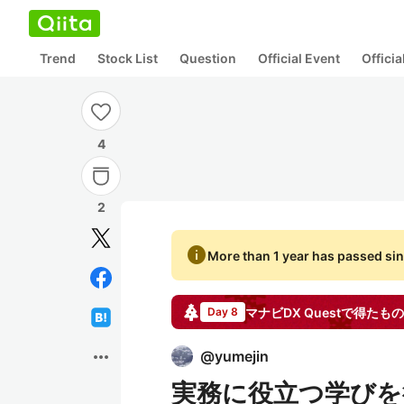
Trend
Stock List
Question
Official Event
Offici
4
2
info
More than 1 year has passed sin
マナビDX Questで得たもの
Day 8
more_horiz
@
yumejin
実務に役立つ学びを得