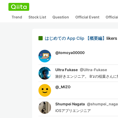
Trend
Stock List
Question
Official Event
Offici
はじめての App Clip 【概要編】
likers
@
tomoya00000
Ultra Fukase
@
Ultra-Fukase
旅好きエンジニア。 B'zの稲葉さん
@
_MIZO
Shumpei Nagata
@
shumpei_naga
iOSアプリエンジニア