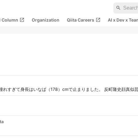
search
open_in_new
open_in_new
al Column
Organization
Qiita Careers
AI x Dev x Tea
に憧れすぎて身長はいなば（178）cmで止まりました。 反町隆史顔真似
ta