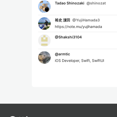
Tadao Shinozaki
@
shinozat
裕史 濵田
@
YujiHamada3
https://note.mu/yujihamada
@
Shakshi3104
@
armtic
iOS Developer, Swift, SwiftUI