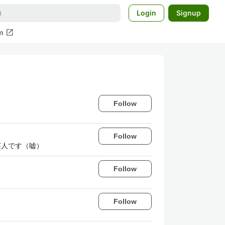
Login
Signup
open_in_new
m
Follow
Follow
芸人です（嘘）
Follow
Follow