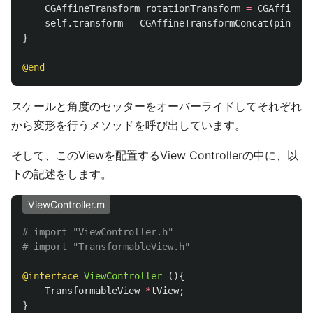
CGAffineTransform
rotationTransform
=
CGAffineTr
self
.
transform
=
CGAffineTransformConcat
(
pinchTr
}
@end
スケールと角度のセッターをオーバーライドしてそれぞれ
から変形を行うメソッドを呼び出しています。
そして、このViewを配置するView Controllerの中に、以
下の記述をします。
ViewController.m
# import "ViewController.h"

@interface
ViewController
(){
TransformableView
*
tView
;
}