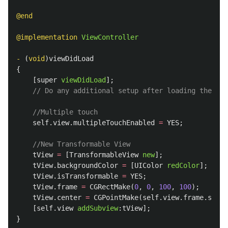
@end
@implementation
ViewController
-
(
void
)
viewDidLoad
{
[
super
viewDidLoad
];
// Do any additional setup after loading the vie
//Multiple touch
self
.
view
.
multipleTouchEnabled
=
YES
;
//New Transformable View
tView
=
[
TransformableView
new
];
tView
.
backgroundColor
=
[
UIColor
redColor
];
tView
.
isTransformable
=
YES
;
tView
.
frame
=
CGRectMake
(
0
,
0
,
100
,
100
);
tView
.
center
=
CGPointMake
(
self
.
view
.
frame
.
size
.
[
self
.
view
addSubview
:
tView
];
}