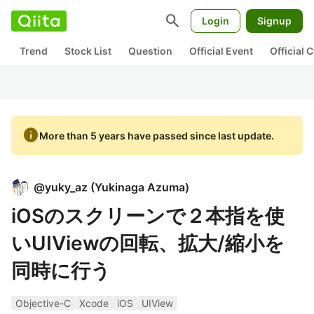
search
Login
Signup
Trend
Stock List
Question
Official Event
Official
info
More than 5 years have passed since last update.
@
yuky_az
(
Yukinaga Azuma
)
iOSのスクリーンで２本指を使
いUIViewの回転、拡大/縮小を
同時に行う
Objective-C
Xcode
iOS
UIView