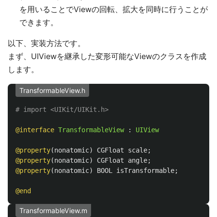
を用いることでViewの回転、拡大を同時に行うことが
できます。
以下、実装方法です。
まず、UIViewを継承した変形可能なViewのクラスを作成
します。
TransformableView.h
@interface
TransformableView
:
UIView
@property
(
nonatomic
)
CGFloat
scale
;
@property
(
nonatomic
)
CGFloat
angle
;
@property
(
nonatomic
)
BOOL
isTransformable
;
@end
TransformableView.m