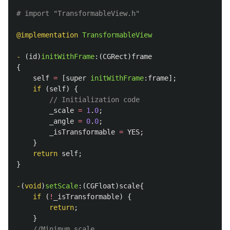
@implementation
TransformableView
-
(
id
)
initWithFrame
:(
CGRect
)
frame
{
self
=
[
super
initWithFrame
:
frame
];
if
(
self
)
{
// Initialization code
_scale
=
1
.
0
;
_angle
=
0
.
0
;
_isTransformable
=
YES
;
}
return
self
;
}
-
(
void
)
setScale
:(
CGFloat
)
scale
{
if
(
!
_isTransformable
)
{
return
;
}
//Minimum scale