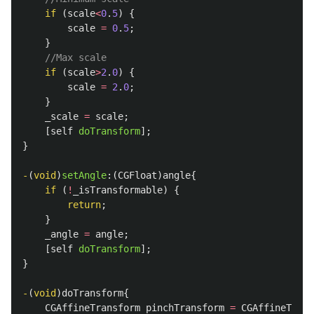
if
(
scale
<
0
.
5
)
{
scale
=
0
.
5
;
}
//Max scale
if
(
scale
>
2
.
0
)
{
scale
=
2
.
0
;
}
_scale
=
scale
;
[
self
doTransform
];
}
-
(
void
)
setAngle
:(
CGFloat
)
angle
{
if
(
!
_isTransformable
)
{
return
;
}
_angle
=
angle
;
[
self
doTransform
];
}
-
(
void
)
doTransform
{
CGAffineTransform
pinchTransform
=
CGAffineTrans