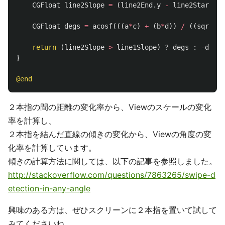
CGFloat
line2Slope
=
(
line2End
.
y
-
line2Start
.
y
)
CGFloat
degs
=
acosf
(((
a
*
c
)
+
(
b
*
d
))
/
((
sqrt
(
a
*
return
(
line2Slope
>
line1Slope
)
?
degs
:
-
degs
;
}
@end
２本指の間の距離の変化率から、Viewのスケールの変化
率を計算し、
２本指を結んだ直線の傾きの変化から、Viewの角度の変
化率を計算しています。
傾きの計算方法に関しては、以下の記事を参照しました。
http://stackoverflow.com/questions/7863265/swipe-d
etection-in-any-angle
興味のある方は、ぜひスクリーンに２本指を置いて試して
みてくださいね。