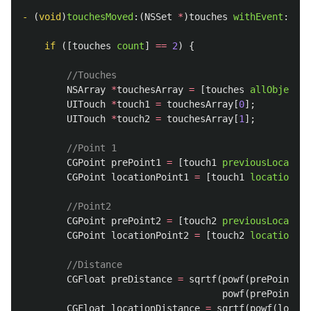
-
(
void
)
touchesMoved
:(
NSSet
*
)
touches
withEvent
:(
UIE
if
([
touches
count
]
==
2
)
{
//Touches
NSArray
*
touchesArray
=
[
touches
allObjects
]
UITouch
*
touch1
=
touchesArray
[
0
];
UITouch
*
touch2
=
touchesArray
[
1
];
//Point 1
CGPoint
prePoint1
=
[
touch1
previousLocation
CGPoint
locationPoint1
=
[
touch1
locationInV
//Point2
CGPoint
prePoint2
=
[
touch2
previousLocation
CGPoint
locationPoint2
=
[
touch2
locationInV
//Distance
CGFloat
preDistance
=
sqrtf
(
powf
(
prePoint2
.
x
powf
(
prePoint2
.
y
CGFloat
locationDistance
=
sqrtf
(
powf
(
locati