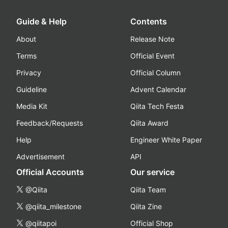
Guide & Help
Contents
About
Release Note
Terms
Official Event
Privacy
Official Column
Guideline
Advent Calendar
Media Kit
Qiita Tech Festa
Feedback/Requests
Qiita Award
Help
Engineer White Paper
Advertisement
API
Official Accounts
Our service
@Qiita
Qiita Team
@qiita_milestone
Qiita Zine
@qiitapoi
Official Shop