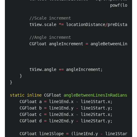
powf
(
locati
//Scale increment
tView
.
scale
*=
locationDistance
/
preDistance
;
//Angle increment
CGFloat
angleIncrement
=
angleBetweenLinesIn
tView
.
angle
+=
angleIncrement
;
}
}
static
inline
CGFloat
angleBetweenLinesInRadians
(
CGP
CGFloat
a
=
line1End
.
x
-
line1Start
.
x
;
CGFloat
b
=
line1End
.
y
-
line1Start
.
y
;
CGFloat
c
=
line2End
.
x
-
line2Start
.
x
;
CGFloat
d
=
line2End
.
y
-
line2Start
.
y
;
CGFloat
line1Slope
=
(
line1End
.
y
-
line1Start
.
y
)