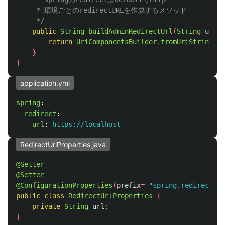
     * 環境ごとのredirectURLを作成するメソッド

     */
public
String
buildAdminRedirectUrl
(
String
url
)
return
UriComponentsBuilder
.
fromUriString
(
re
}
}
application.yml
spring
:
redirect
:
url
:
https://localhost
RedirectUrlProperties.java
@Getter
@Setter
@ConfigurationProperties
(
prefix
=
"spring.redirect"
)
public
class
RedirectUrlProperties
{
private
String
url
;
}