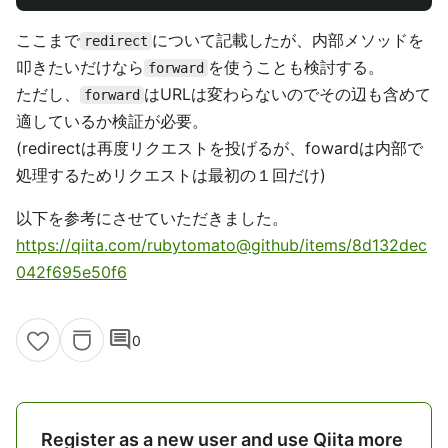
ここまで
について記載したが、内部メソッドを
redirect
叩きたいだけなら
を使うことも検討する。
forward
ただし、
はURLは変わらないのでその辺も含めて
forward
適しているか検証が必要。
(redirectは再度リクエストを投げるが、fowardは内部で
処理するためリクエストは最初の１回だけ)
以下を参考にさせていただきました。
https://qiita.com/rubytomato@github/items/8d132dec
042f695e50f6
comment
0
Register as a new user and use Qiita more