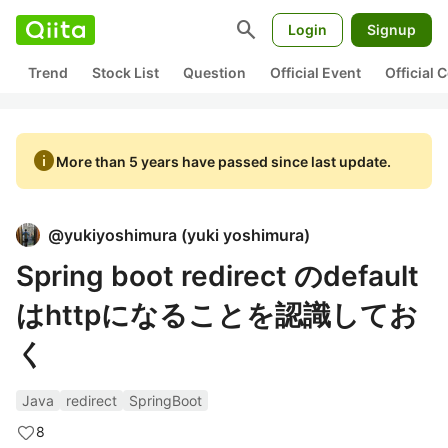
search
Login
Signup
Trend
Stock List
Question
Official Event
Official
info
More than 5 years have passed since last update.
@
yukiyoshimura
(
yuki yoshimura
)
Spring boot redirect のdefault
はhttpになることを認識してお
く
Java
redirect
SpringBoot
8