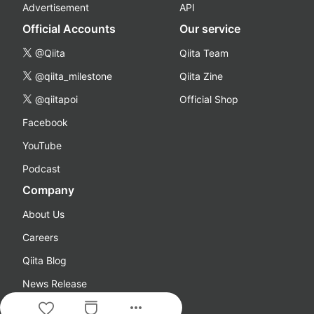
Advertisement
API
Official Accounts
Our service
@Qiita
Qiita Team
@qiita_milestone
Qiita Zine
@qiitapoi
Official Shop
Facebook
YouTube
Podcast
Company
About Us
Careers
Qiita Blog
News Release
more_horiz