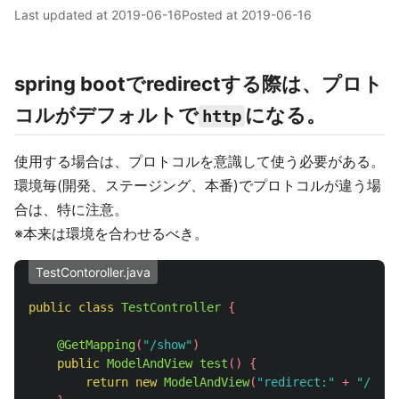
Last updated at
2019-06-16
Posted at
2019-06-16
spring bootでredirectする際は、プロト
コルがデフォルトで
になる。
http
使用する場合は、プロトコルを意識して使う必要がある。
環境毎(開発、ステージング、本番)でプロトコルが違う場
合は、特に注意。
※本来は環境を合わせるべき。
TestContoroller.java
public
class
TestController
{
@GetMapping
(
"/show"
)
public
ModelAndView
test
()
{
return
new
ModelAndView
(
"redirect:"
+
"/samp