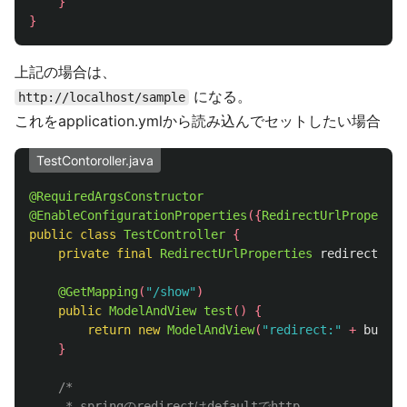
}
}
上記の場合は、
になる。
http://localhost/sample
これをapplication.ymlから読み込んでセットしたい場合
TestContoroller.java
@RequiredArgsConstructor
@EnableConfigurationProperties
({
RedirectUrlPropertie
public
class
TestController
{
private
final
RedirectUrlProperties
redirectUrlP
@GetMapping
(
"/show"
)
public
ModelAndView
test
()
{
return
new
ModelAndView
(
"redirect:"
+
buildA
}
/*

     * springのredirectはdefaultでhttp
