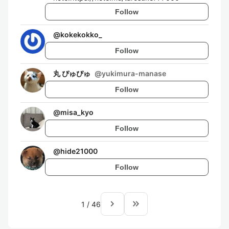
Follow
@
kokekokko_
Follow
丸 ぴゅぴゅ
@
yukimura-manase
Follow
@
misa_kyo
Follow
@
hide21000
Follow
navigate_next
keyboard_double_arrow_right
1
/
46