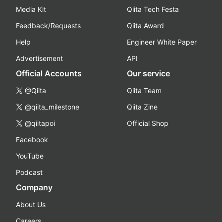
Media Kit
Qiita Tech Festa
Feedback/Requests
Qiita Award
Help
Engineer White Paper
Advertisement
API
Official Accounts
Our service
@Qiita
Qiita Team
@qiita_milestone
Qiita Zine
@qiitapoi
Official Shop
Facebook
YouTube
Podcast
Company
About Us
Careers