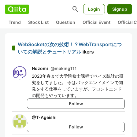
search
Login
Signup
Trend
Stock List
Question
Official Event
Official
WebSocketの次の技術！？WebTransportにつ
いての解説とチュートリアル
likers
Nozomi
@
making111
2023年春まで大学院修士課程でベイズ統計の研
究をしてました。 今はバックエンドメインで開
発をする仕事をしていますが、フロントエンド
の開発もやっています。
Follow
@
T-Ageishi
Follow