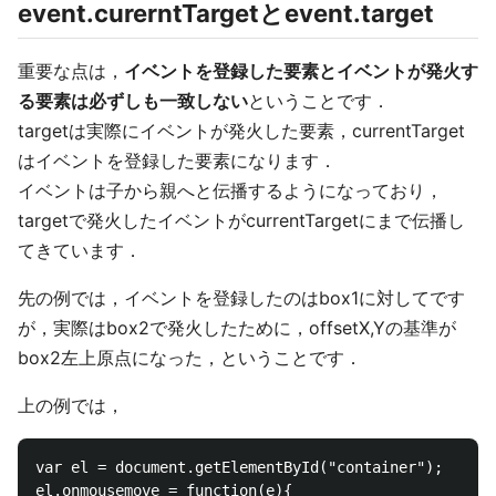
event.curerntTargetとevent.target
重要な点は，
イベントを登録した要素とイベントが発火す
る要素は必ずしも一致しない
ということです．
targetは実際にイベントが発火した要素，currentTarget
はイベントを登録した要素になります．
イベントは子から親へと伝播するようになっており，
targetで発火したイベントがcurrentTargetにまで伝播し
てきています．
先の例では，イベントを登録したのはbox1に対してです
が，実際はbox2で発火したために，offsetX,Yの基準が
box2左上原点になった，ということです．
上の例では，
var el = document.getElementById("container");

el.onmousemove = function(e){
