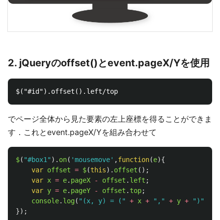
2. jQueryのoffset()とevent.pageX/Yを使用
でページ全体から見た要素の左上座標を得ることができま
す．これとevent.pageX/Yを組み合わせて
$
(
"
#box1
"
).
on
(
'
mousemove
'
,
function
(
e
){
var
offset
=
$
(
this
).
offset
();
var
x
=
e
.
pageX
-
offset
.
left
;
var
y
=
e
.
pageY
-
offset
.
top
;
console
.
log
(
"
(x, y) = (
"
+
x
+
"
,
"
+
y
+
"
)
"
);
});