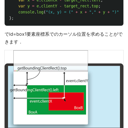
var
x
=
e
.
clientX
-
target_rect
.
left
;
var
y
=
e
.
clientY
-
target_rect
.
top
;
console
.
log
(
"
(x, y) = (
"
+
x
+
"
,
"
+
y
+
"
)
"
);
};
でid=box1要素座標系でのカーソル位置を求めることがで
きます．