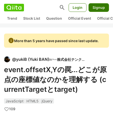
search
Login
Signup
Trend
Stock List
Question
Official Event
Official
info
More than 5 years have passed since last update.
@
yukiB
(
Yuki BAN
)
in
株式会社テンクー
event.offsetX,Yの罠...どこが原
点の座標値なのかを理解する (c
urrentTargetとtarget)
JavaScript
HTML5
jQuery
109