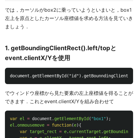
では，カーソルがbox2に乗っていようといまいと，box1
左上を原点としたカーソル座標値を求める方法を見ていき
ましょう．
1. getBoundingClientRect().left/topと
event.clientX/Yを使用
でウィンドウ座標から見た要素の左上座標値を得ることが
できます．これとevent.clientX/Yを組み合わせて
var
el
=
document
.
getElementById
(
"
box1
"
);
el
.
onmousemove
=
function
(
e
){
var
target_rect
=
e
.
currentTarget
.
getBoundingCli