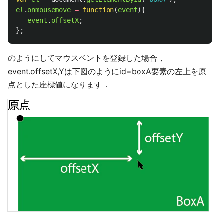
el
.
onmousemove
=
function
(
event
){
event
.
offsetX
;
};
のようにしてマウスベントを登録した場合，
event.offsetX,Yは下図のようにid=boxA要素の左上を原
点とした座標値になります．