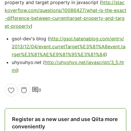
property and target property in javascript (
http://stac
koverflow.com/questions/10086427/what-is-the-exact
-difference-between-currenttarget-property-and-targ
et-property
)
gsol-dev's blog (
http://gsol.hatenablog.com/entry/
2013/12/04/event.curretTarget%E3%81%A8event.ta
rget%E3%81%AE%E9%81%95%E3%81%84
)
uhyouhyo.net (
http://uhyohyo.net/javascript/3_5.ht
ml
)
comment
0
Register as a new user and use Qiita more
conveniently