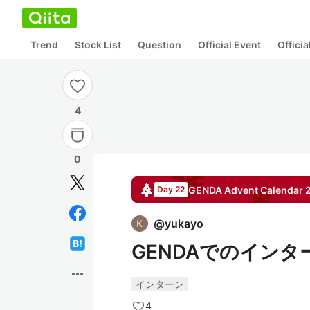
Trend
Stock List
Question
Official Event
Offici
4
0
GENDA
Advent Calendar
Day 22
@
yukayo
GENDAでのインタ
more_horiz
インターン
4