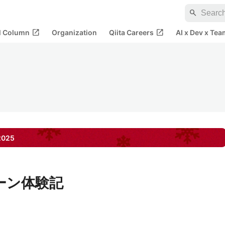
search
open_in_new
open_in_new
al Column
Organization
Qiita Careers
AI x Dev x Tea
2025
ーン体験記