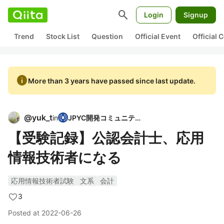
search
Login
Signup
Trend
Stock List
Question
Official Event
Official
info
More than 3 years have passed since last update.
@
yuk_t
in
JPYC開発コミュニティ
【受験記録】公認会計士、応用
情報技術者になる
応用情報技術者試験
文系
会計
3
Posted at
2022-06-26