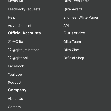
Media Kit
Qiita Tech Festa
Feedback/Requests
Qiita Award
Help
Engineer White Paper
Advertisement
API
Official Accounts
Our service
@Qiita
Qiita Team
@qiita_milestone
Qiita Zine
@qiitapoi
Official Shop
Facebook
YouTube
Podcast
Company
About Us
Careers