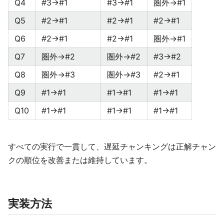
Q4
#3→#1
#3→#1
圏外→#1
Q5
#2→#1
#2→#1
#2→#1
Q6
#2→#1
#2→#1
圏外→#1
Q7
圏外→#2
圏外→#2
#3→#2
Q8
圏外→#3
圏外→#3
#2→#1
Q9
#1→#1
#1→#1
#1→#1
Q10
#1→#1
#1→#1
#1→#1
すべての実行で一貫して、遅延チャンキングは正解チャン
クの順位を改善または維持しています。
実装方法