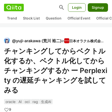
search
Login
Signup
Trend
Stock List
Question
Official Event
Official
@
yuji-arakawa
(
荒川 裕二
)
in
日本オラクル株式会社
チャンキングしてからベクトル
化するか、ベクトル化してから
チャンキングするか ー Perplexi
ty の遅延チャンキングを試して
みる
oracle
AI
oci
rag
生成AI
9