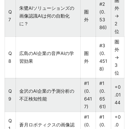
圏
#2
朱鷺AIソリューションズの
外
Q
圏
(0.
画像認識AIは何の自動化
→
7
外
53
に？
2
86)
位
圏
#3
外
Q
広島のAI企業の音声AIの学
圏
(0.
→
8
習効果
外
451
3
8)
位
#1
#1
+0
Q
金沢のAI企業の予測分析の
(0.
(0.
.01
9
不正検知性能
641
65
44
7)
61)
#1
#1
+0
Q
蒼月ロボティクスの画像認
(0.
(0.
.0
1