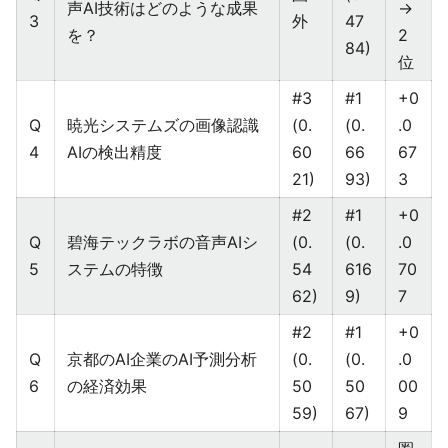
声AI技術はどのような成果
→
3
外
47
を？
2
84)
位
#3
#1
+0
Q
暁光システムズの画像認識
(0.
(0.
.0
4
AIの検出精度
60
66
67
21)
93)
3
#2
#1
+0
Q
碧海テックラボの音声AIシ
(0.
(0.
.0
5
ステムの特徴
54
616
70
62)
9)
7
#2
#1
+0
Q
京都のAI企業のAI予測分析
(0.
(0.
.0
6
の経済効果
50
50
00
59)
67)
9