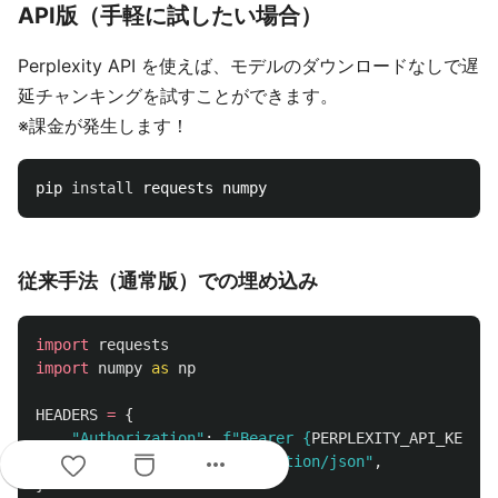
API版（手軽に試したい場合）
Perplexity API を使えば、モデルのダウンロードなしで遅
延チャンキングを試すことができます。
※課金が発生します！
pip 
install 
従来手法（通常版）での埋め込み
import
requests
import
numpy
as
np
HEADERS
=
{
"
Authorization
"
:
f
"
Bearer 
{
PERPLEXITY_API_KEY
}
"
,
more_horiz
"
Content-Type
"
:
"
application/json
"
,
}