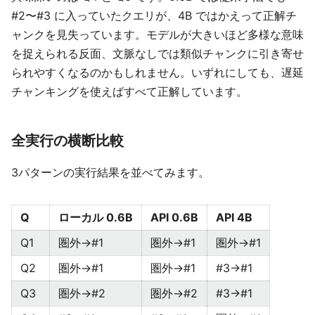
#2〜#3 に入っていたクエリが、4B ではかえって正解チ
ャンクを見失っています。モデルが大きいほど多様な意味
を捉えられる反面、文脈なしでは類似チャンクに引き寄せ
られやすくなるのかもしれません。いずれにしても、遅延
チャンキングを使えばすべて正解しています。
全実行の横断比較
3パターンの実行結果を並べてみます。
Q
ローカル 0.6B
API 0.6B
API 4B
Q1
圏外→#1
圏外→#1
圏外→#1
Q2
圏外→#1
圏外→#1
#3→#1
Q3
圏外→#2
圏外→#2
#3→#1