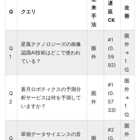
遅
来
改
Q
クエリ
延
手
善
CK
法
圏
#1
星風テクノロジーズの画像
外
Q
圏
(0.
認識AI技術はどこで使われ
→
1
外
59
ている？
1
92)
位
圏
#1
蒼月ロボティクスの予測分
外
Q
圏
(0.
析サービスは何を予測して
→
2
外
57
いますか？
1
33)
位
圏
#2
翠嶺データサイエンスの音
外
Q
圏
(0.