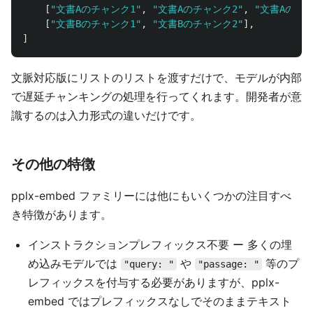
[
"
文書Aのチャンク1
"
,
"
文書Aのチャンク2
"
,
"
文書Aのチャ
[
"
文書Bのチャンク1
"
,
"
文書Bのチャンク2
"
],
]
文脈対応版にリストのリストを渡すだけで、モデルが内部
で遅延チャンキングの処理を行ってくれます。開発者が意
識するのは入力形式の違いだけです。
その他の特徴
pplx-embed ファミリーには他にもいくつかの注目すべ
き特徴があります。
インストラクションプレフィックス不要 ー 多くの埋
め込みモデルでは
や
等のプ
"query: "
"passage: "
レフィックスを付与する必要がありますが、pplx-
embed ではプレフィックスなしでそのままテキスト