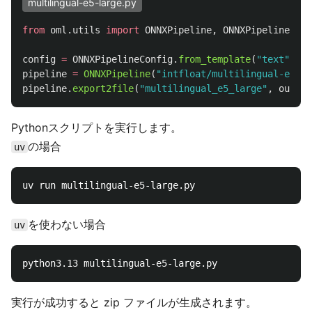
multilingual-e5-large.py
from
oml.utils
import
ONNXPipeline
,
ONNXPipelineConf
config
=
ONNXPipelineConfig
.
from_template
(
"
text
"
,
ma
pipeline
=
ONNXPipeline
(
"
intfloat/multilingual-e5-la
pipeline
.
export2file
(
"
multilingual_e5_large
"
,
output
Pythonスクリプトを実行します。
の場合
uv
を使わない場合
uv
実行が成功すると zip ファイルが生成されます。