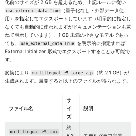
化前のサイズが 2 GB を超えるため、上記ルールに従い
（量子化なし・外部データ使
use_external_data=True
用）を指定してエクスポートしています（明示的に指定し
なくても自動的に使われますがドキュメンテーションも兼
ねて明示しています）。1 GB 未満の小さなモデルであっ
ても、
を明示的に指定すれば
use_external_data=True
External Initializer 形式でエクスポートすることが可能で
す。
変換により
（約 2.1 GB）が
multilingual_e5_large.zip
生成されます。展開すると以下のファイルが得られます。
サ
ファイル名
イ
説明
ズ
約
multilingual_e5_larg
5.3
モデルグラフ定義