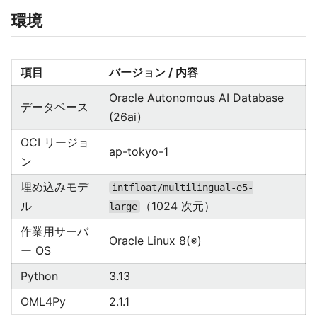
環境
項目
バージョン / 内容
Oracle Autonomous AI Database
データベース
(26ai)
OCI リージョ
ap-tokyo-1
ン
埋め込みモデ
intfloat/multilingual-e5-
ル
（1024 次元）
large
作業用サーバ
Oracle Linux 8(※)
ー OS
Python
3.13
OML4Py
2.1.1