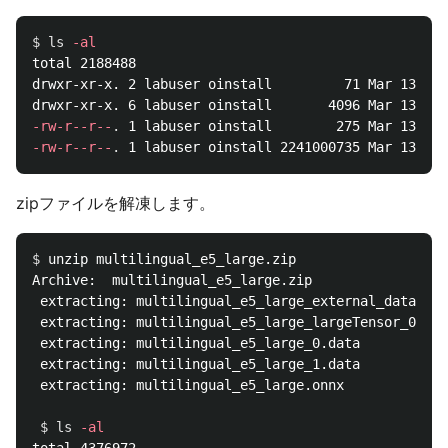
$ 
ls
-al
total 2188488

drwxr-xr-x. 2 labuser oinstall         71 Mar 13 09:
-rw-r--r--
.
-rw-r--r--
.
zipファイルを解凍します。
$ 
unzip multilingual_e5_large.zip 

Archive:  multilingual_e5_large.zip

 extracting: multilingual_e5_large_external_data.jso
 extracting: multilingual_e5_large_largeTensor_0.dat
 extracting: multilingual_e5_large_0.data  

 extracting: multilingual_e5_large_1.data  

 extracting: multilingual_e5_large.onnx

$ 
ls
-al