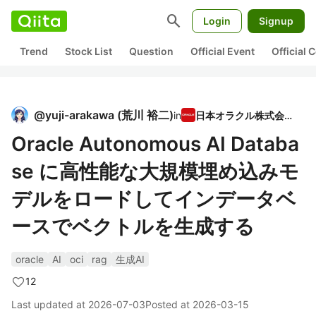
search
Login
Signup
Trend
Stock List
Question
Official Event
Official
@
yuji-arakawa
(
荒川 裕二
)
in
日本オラクル株式会社
Oracle Autonomous AI Databa
se に高性能な大規模埋め込みモ
デルをロードしてインデータベ
ースでベクトルを生成する
oracle
AI
oci
rag
生成AI
12
Last updated at
2026-07-03
Posted at
2026-03-15