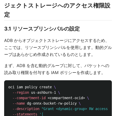
ジェクトストレージへのアクセス権限設
定
3.1 リソースプリンシパルの設定
ADB からオブジェクトストレージにアクセスするため、
ここでは、リソースプリンシパルを使用します。動的グル
ープはあらかじめ作成されているものとします。
まず、ADB を含む動的グループに対して、バケットへの
読み取り権限を付与する IAM ポリシーを作成します。
oci iam policy create 
\
--region
 us-ashburn-1 
\
--compartment-id
 <compartment-ocid> 
\
--name
 dg-onnx-bucket-rw-policy 
\
--description
"Grant <dynamic-group> RW access to 
--statements
'[
