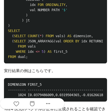
idx
FOR
ORDINALITY
,
val
NUMBER
PATH
'$'
)
)
jt
)
SELECT
(
SELECT
COUNT
(
*
)
FROM
vals
)
AS
dimension
,
(
SELECT
JSON_ARRAYAGG
(
val
ORDER
BY
idx
RETURNING
C
FROM
vals
WHERE
idx
<=
5
)
AS
first_5
FROM
dual
;
実行結果の例はこちらです。
DIMENSION FIRST_5

--------- ------------------------------------------
more_horiz
1024 次元のベクトルが正常に生成されることを確認でき