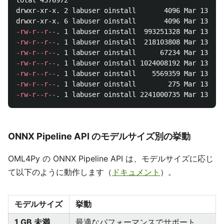
total 4376972

drwxr-xr-x. 2 labuser oinstall       4096 Mar 13 09:
-rw-r--r--
.
-rw-r--r--
.
-rw-r--r--
.
-rw-r--r--
.
-rw-r--r--
.
-rw-r--r--
.
-rw-r--r--
.
ONNX Pipeline API のモデルサイズ別の挙動
OML4Py の ONNX Pipeline API は、モデルサイズに応じ
て以下のように動作します（
ドキュメント
）。
モデルサイズ
挙動
1 GB 未満
最適なパフォーマンスでサポート