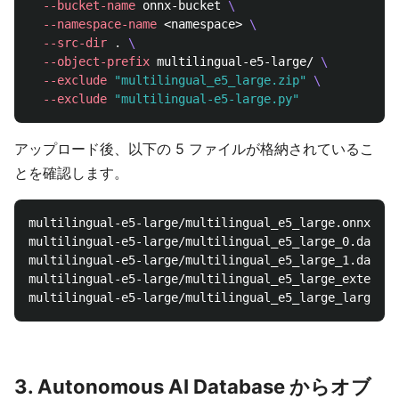
--bucket-name
 onnx-bucket 
\
--namespace-name
 <namespace> 
\
--src-dir
.
\
--object-prefix
 multilingual-e5-large/ 
\
--exclude
"multilingual_e5_large.zip"
\
--exclude
"multilingual-e5-large.py"
アップロード後、以下の 5 ファイルが格納されているこ
とを確認します。
multilingual-e5-large/multilingual_e5_large.onnx

multilingual-e5-large/multilingual_e5_large_0.data

multilingual-e5-large/multilingual_e5_large_1.data

multilingual-e5-large/multilingual_e5_large_external
3. Autonomous AI Database からオブ