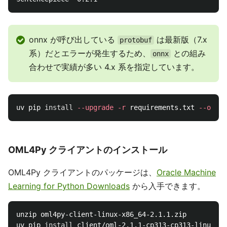
onnx が呼び出している
は最新版（7.x
protobuf
系）だとエラーが発生するため、
との組み
onnx
合わせで実績が多い 4.x 系を指定しています。
uv pip 
install
--upgrade
-r
 requirements.txt 
--only-
OML4Py クライアントのインストール
OML4Py クライアントのパッケージは、
Oracle Machine
Learning for Python Downloads
から入手できます。
unzip oml4py-client-linux-x86_64-2.1.1.zip

uv pip 
install 