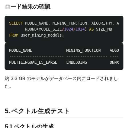
ロード結果の確認
SELECT
MODEL_NAME
,
MINING_FUNCTION
,
ALGORITHM
,
ALGOR
ROUND
(
MODEL_SIZE
/
1024
/
1024
)
AS
SIZE_MB
FROM
user_mining_models
;
MODEL_NAME               MINING_FUNCTION    ALGORITH
------------------------ ------------------ --------
約 3.3 GB のモデルがデータベース内にロードされまし
た。
5. ベクトル生成テスト
5.1 ベクトルの生成