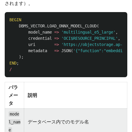
されます）。
BEGIN
DBMS_VECTOR
.
LOAD_ONNX_MODEL_CLOUD
(
model_name
=>
'multilingual_e5_large'
,
credential
=>
'OCI$RESOURCE_PRINCIPAL'
,
uri
=>
'https://objectstorage.ap-toky
metadata
=>
JSON
(
'{"function":"embedding",
);
END
;
/
パラ
メー
説明
タ
mode
データベース内でのモデル名
l_nam
e