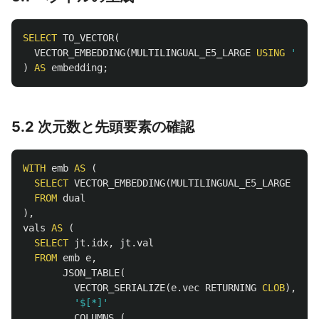
SELECT
TO_VECTOR
(
VECTOR_EMBEDDING
(
MULTILINGUAL_E5_LARGE
USING
'無詠
)
AS
embedding
;
5.2 次元数と先頭要素の確認
WITH
emb
AS
(
SELECT
VECTOR_EMBEDDING
(
MULTILINGUAL_E5_LARGE
USIN
FROM
dual
),
vals
AS
(
SELECT
jt
.
idx
,
jt
.
val
FROM
emb
e
,
JSON_TABLE
(
VECTOR_SERIALIZE
(
e
.
vec
RETURNING
CLOB
),
'$[*]'
COLUMNS
(