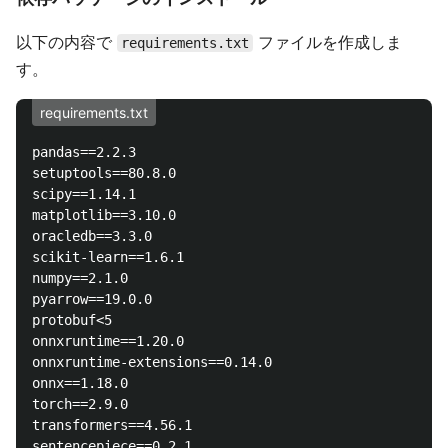
以下の内容で
ファイルを作成しま
requirements.txt
す。
requirements.txt
pandas==2.2.3

setuptools==80.8.0

scipy==1.14.1

matplotlib==3.10.0

oracledb==3.3.0

scikit-learn==1.6.1

numpy==2.1.0

pyarrow==19.0.0

protobuf<5

onnxruntime==1.20.0

onnxruntime-extensions==0.14.0

onnx==1.18.0

torch==2.9.0

transformers==4.56.1
