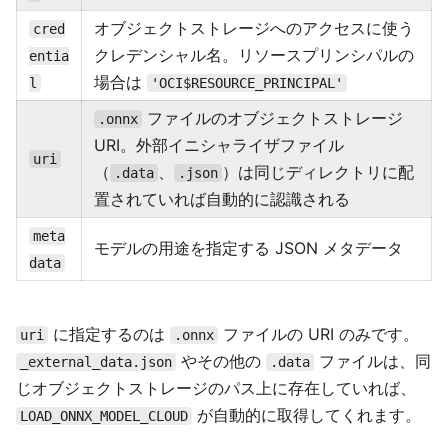
オブジェクトストレージへのアクセスに使う
cred
クレデンシャル名。リソースプリンシパルの
entia
場合は
l
'OCI$RESOURCE_PRINCIPAL'
ファイルのオブジェクトストレージ
.onnx
URI。外部イニシャライザファイル
uri
（
、
）は同じディレクトリに配
.data
.json
置されていれば自動的に認識される
meta
モデルの用途を指定する JSON メタデータ
data
に指定するのは
ファイルの URI のみです。
uri
.onnx
やその他の
ファイルは、同
_external_data.json
.data
じオブジェクトストレージのパス上に存在していれば、
が自動的に取得してくれます。
LOAD_ONNX_MODEL_CLOUD