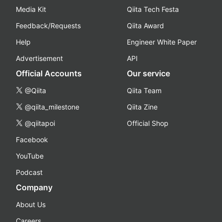
Media Kit
Qiita Tech Festa
Feedback/Requests
Qiita Award
Help
Engineer White Paper
Advertisement
API
Official Accounts
Our service
@Qiita
Qiita Team
@qiita_milestone
Qiita Zine
@qiitapoi
Official Shop
Facebook
YouTube
Podcast
Company
About Us
Careers