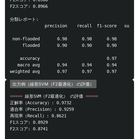
F2スコア: 0.8966

分類レポート:

              precision    recall  f1-score   suppor
 non-flooded       0.98      0.98      0.98       39
     flooded       0.90      0.90      0.90        5
    accuracy                           0.97       44
   macro avg       0.94      0.94      0.94       44
出力例（線形SVM（F2最適化） の評価）
=====
 線形SVM（F2最適化） の評価 
=====
正解率（Accuracy）: 0.9732

適合率（Precision）: 0.9259

再現率（Recall）: 0.8621

F1スコア: 0.8929

F2スコア: 0.8741
