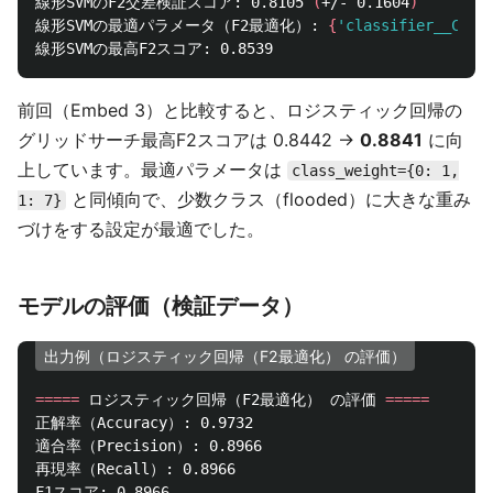
線形SVMのF2交差検証スコア: 0.8105 
(
+/- 0.1604
)
線形SVMの最適パラメータ（F2最適化）: 
{
'classifier__C'
: 
前回（Embed 3）と比較すると、ロジスティック回帰の
グリッドサーチ最高F2スコアは 0.8442 →
0.8841
に向
上しています。最適パラメータは
class_weight={0: 1,
と同傾向で、少数クラス（flooded）に大きな重み
1: 7}
づけをする設定が最適でした。
モデルの評価（検証データ）
出力例（ロジスティック回帰（F2最適化） の評価）
=====
 ロジスティック回帰（F2最適化） の評価 
=====
正解率（Accuracy）: 0.9732

適合率（Precision）: 0.8966

再現率（Recall）: 0.8966

F1スコア: 0.8966
