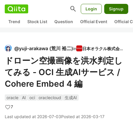
search
Login
Signup
Trend
Stock List
Question
Official Event
Official
@
yuji-arakawa
(
荒川 裕二
)
in
日本オラクル株式会社
ドローン空撮画像を洪水判定し
てみる - OCI 生成AIサービス /
Cohere Embed 4 編
oracle
AI
oci
oraclecloud
生成AI
7
Last updated at
2026-07-03
Posted at
2026-03-17