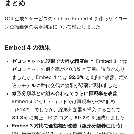
まとめ
OCI 生成AIサービスの Cohere Embed 4 を使ったドロー
ン空撮画像の洪水判定について検証しました。
Embed 4 の効果
ゼロショットの段階で大幅な精度向上
: Embed 3 では
ゼロショットの適合率が 40.0% と実用に課題があり
ましたが、Embed 4 では
92.3%
と劇的に改善。埋め
込みモデルの世代交代の効果が顕著に現れました
線形分類器との組み合わせでさらに再現率を改善
:
Embed 4 のゼロショットでは再現率がやや低め
（81.4%）でしたが、線形分類器を導入することで
89.8%
に向上。F2スコアも
89.2%
を達成しました
Embed 3 対比で全指標が改善（線形分類器使用時）
:
特に適合率が +11.2ポイント改善され、誤検知の少な