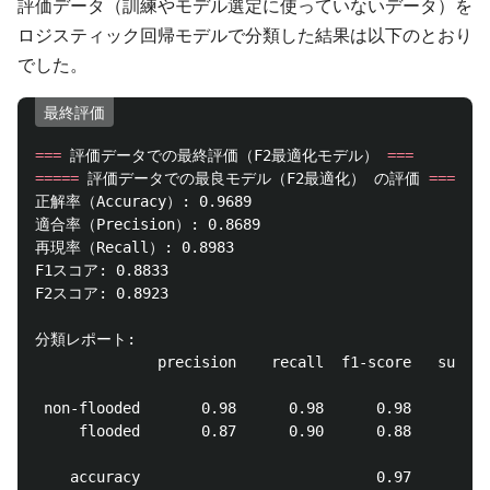
評価データ（訓練やモデル選定に使っていないデータ）を
ロジスティック回帰モデルで分類した結果は以下のとおり
でした。
最終評価
===
 評価データでの最終評価（F2最適化モデル） 
===
=====
 評価データでの最良モデル（F2最適化） の評価 
=====
正解率（Accuracy）: 0.9689

適合率（Precision）: 0.8689

再現率（Recall）: 0.8983

F1スコア: 0.8833

F2スコア: 0.8923

分類レポート:

              precision    recall  f1-score   suppor
 non-flooded       0.98      0.98      0.98       39
     flooded       0.87      0.90      0.88        5
    accuracy                           0.97       45