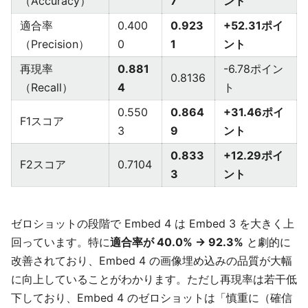
（Accuracy）
7
ント
適合率
0.400
0.923
+52.31ポイ
（Precision）
0
1
ント
再現率
0.881
-6.78ポイン
0.8136
（Recall）
4
ト
0.550
0.864
+31.46ポイ
F1スコア
3
9
ント
0.833
+12.29ポイ
F2スコア
0.7104
3
ント
ゼロショットの段階で Embed 4 は Embed 3 を大きく上
回っています。特に
適合率が 40.0% → 92.3%
と劇的に
改善されており、Embed 4 の画像埋め込みの品質が大幅
に向上していることがわかります。ただし再現率は若干低
下しており、Embed 4 のゼロショットは「慎重に（確信