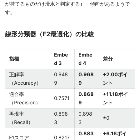
が持てるものだけ浸水と判定する）」傾向があるようで
す。
線形分類器（F2最適化）の比較
Embe
Embe
指標
差分
d 3
d 4
正解率
0.948
0.968
+2.00ポイ
（Accuracy）
9
9
ント
適合率
0.868
+11.18ポイ
0.7571
（Precision）
9
ント
再現率
0.898
0.898
±0
（Recall）
3
3
0.883
+6.16ポイ
F1スコア
0.8217