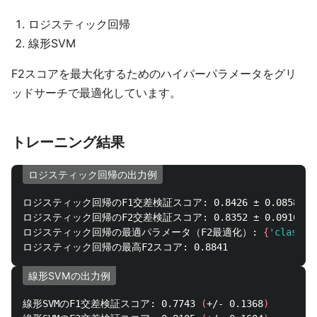
ロジスティック回帰
線形SVM
F2スコアを最大化するためのハイパーパラメータをグリ
ッドサーチで最適化しています。
トレーニング結果
ロジスティック回帰の出力例
ロジスティック回帰のF1交差検証スコア: 0.8426 ± 0.0858

ロジスティック回帰のF2交差検証スコア: 0.8352 ± 0.0916

ロジスティック回帰の最適パラメータ（F2最適化）: 
{
'classif
線形SVMの出力例
線形SVMのF1交差検証スコア: 0.7743 
(
+/- 0.1368
)