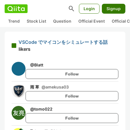
search
Login
Signup
Trend
Stock List
Question
Official Event
Official
VSCode でマイコンをシミュレートする話
likers
@
Blatt
Follow
雨 草
@
amekusa03
Follow
@
tomo022
Follow