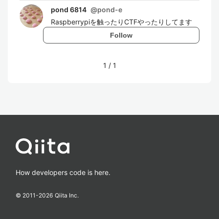
pond 6814
@
pond-e
Raspberrypiを触ったりCTFやったりしてます
Follow
1
/
1
How developers code is here.
© 2011-
2026
Qiita Inc.