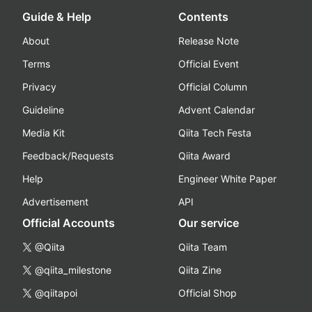
Guide & Help
Contents
About
Release Note
Terms
Official Event
Privacy
Official Column
Guideline
Advent Calendar
Media Kit
Qiita Tech Festa
Feedback/Requests
Qiita Award
Help
Engineer White Paper
Advertisement
API
Official Accounts
Our service
@Qiita
Qiita Team
@qiita_milestone
Qiita Zine
@qiitapoi
Official Shop