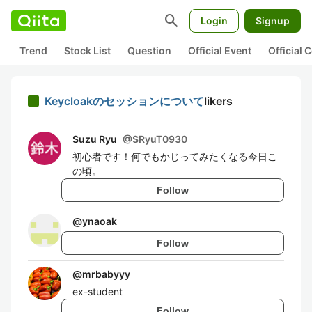
search
Login
Signup
Trend
Stock List
Question
Official Event
Official
Keycloakのセッションについて
likers
Suzu Ryu
@
SRyuT0930
初心者です！何でもかじってみたくなる今日こ
の頃。
Follow
@
ynaoak
Follow
@
mrbabyyy
ex-student
Follow