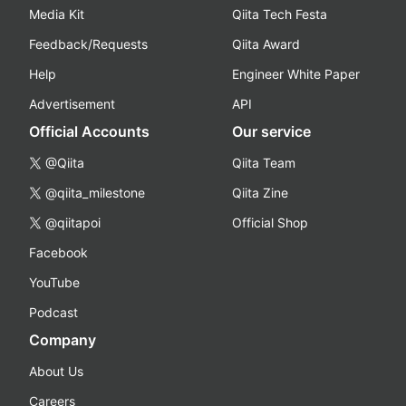
Media Kit
Qiita Tech Festa
Feedback/Requests
Qiita Award
Help
Engineer White Paper
Advertisement
API
Official Accounts
Our service
@Qiita
Qiita Team
@qiita_milestone
Qiita Zine
@qiitapoi
Official Shop
Facebook
YouTube
Podcast
Company
About Us
Careers