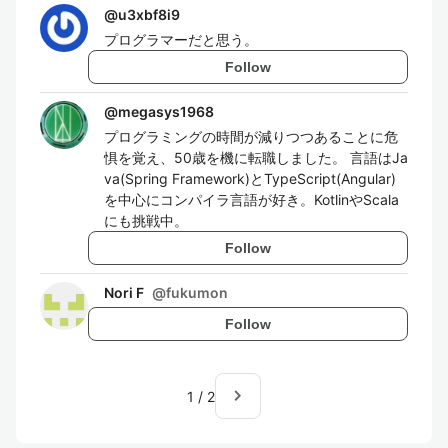
@
u3xbf8i9
プログラマーだと思う。
Follow
@
megasys1968
プログラミングの時間が減りつつあることに危
惧を覚え、50歳を機に転職しました。 言語はJa
va(Spring Framework)とTypeScript(Angular)
を中心にコンパイラ言語が好き。KotlinやScala
にも挑戦中。
Follow
Nori F
@
fukumon
Follow
navigate_next
1
/
2