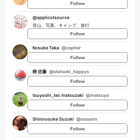
Follow
@
applicotsource
登山、写真、キャンプ、旅行
Follow
Kosuke Taka
@
zepher
Follow
樹 佐藤
@
statsuki_happys
Follow
tsuyoshi_tec matsuzaki
@
matsuyo
Follow
Shinnosuke Suzuki
@
sasasin
Follow