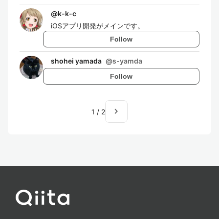
@
k-k-c
iOSアプリ開発がメインです。
Follow
shohei yamada
@
s-yamda
Follow
navigate_next
1
/
2