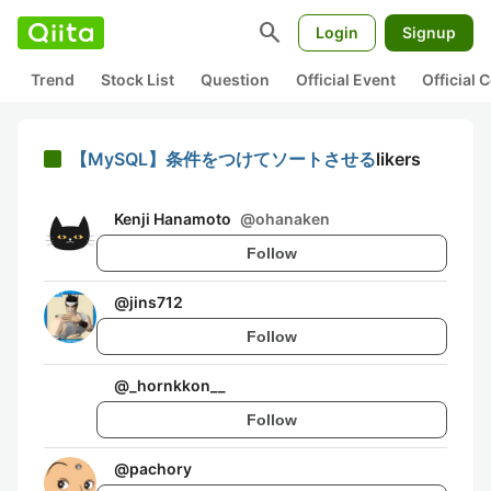
search
Login
Signup
Trend
Stock List
Question
Official Event
Official
【MySQL】条件をつけてソートさせる
likers
Kenji Hanamoto
@
ohanaken
Follow
@
jins712
Follow
@
_hornkkon__
Follow
@
pachory