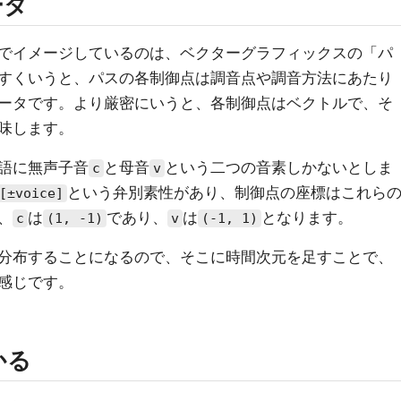
ータ
でイメージしているのは、ベクターグラフィックスの「パ
すくいうと、パスの各制御点は調音点や調音方法にあたり
ータです。より厳密にいうと、各制御点はベクトルで、そ
味します。
語に無声子音
と母音
という二つの音素しかないとしま
c
v
という弁別素性があり、制御点の座標はこれら
[±voice]
、
は
であり、
は
となります。
c
(1, -1)
v
(-1, 1)
分布することになるので、そこに時間次元を足すことで、
感じです。
かる