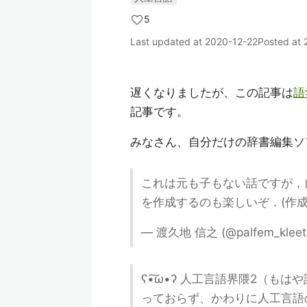
5
Last updated at
2020-12-22
Posted at
遅くなりましたが、この記事は
語
記事です。
みなさん、自分だけの辞書編集ソ
これは元も子もない話ですが，
を作成するのも楽しいぞ．(作
— 渡久地 信之 (@palfem_kleet
ʕ•͠ω•ʔ 人工言語界隈2（
っておらず、かわりに人工言語