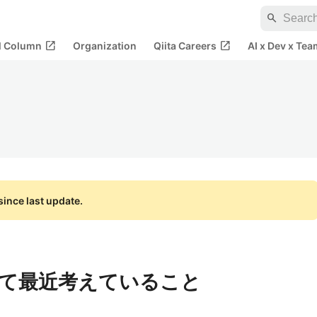
search
open_in_new
open_in_new
al Column
Organization
Qiita Careers
AI x Dev x Tea
ince last update.
て最近考えていること