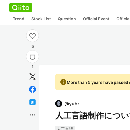
Trend
Stock List
Question
Official Event
Offici
5
1
info
More than 5 years have passed s
@
yuhr
人工言語制作につい
more_horiz
人工言語