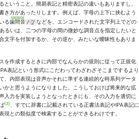
るということ。簡易表記と精密表記の違いもありますし、
書き方があったりします。例えば、字母の上下に挟むよう
interdental
いる
歯間音
などを、エンコードされた文字列上でどの
/◌̪͆/
あるいは、二つの字母の間の微妙な調音点を指定したいと
合文字を付加するか、その逆か、みたいな曖昧性もありま
スを作成するときに内部でなんらかの規則に従って正規化
IPA表記という形式にこだわってわざわざそこまでするより
て、内部表現は音声かそれに準ずる連続的な時系列データ
いかと思うようになりました。こうしておけば将来的な拡
声入力を実装しようとなったときにも、その入力を適切に
3
ば
、すでに辞書に記載されている正書法表記やIPA表記
表現との類似度で検索することができるわけです。