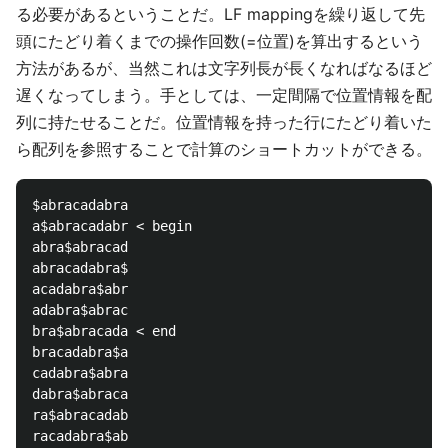
る必要があるということだ。LF mappingを繰り返して先
頭にたどり着くまでの操作回数(=位置)を算出するという
方法があるが、当然これは文字列長が長くなればなるほど
遅くなってしまう。手としては、一定間隔で位置情報を配
列に持たせることだ。位置情報を持った行にたどり着いた
ら配列を参照することで計算のショートカットができる。
$abracadabra

a$abracadabr < begin

abra$abracad

abracadabra$

acadabra$abr

adabra$abrac

bra$abracada < end

bracadabra$a

cadabra$abra

dabra$abraca

ra$abracadab
