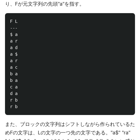
り、Fが元文字列の先頭"a"を指す。
F L

---

$ a

a r

a d

a $

a r

a c

b a

b a

c a

d a

r b

また、ブロックの文字列はシフトしながら作られているた
めFの文字は、Lの文字の一つ先の文字である。"a$" "ra"