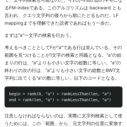
て、文字列検索も可能なのだ。それが今回の話のキモにな
るFM-indexである。このアルゴリズムは backward とも
言われ、クエリ文字列の後ろから順にたどるものだ。LF
mappingまでを理解できた読者であればもう一歩だ。
まずは"a"一文字の検索を行おう。
考えるべきこととしてFが"a"である行は並んでいる。その
範囲を見つけることが1文字の検索と同義となる。"a"の始
まりの行は、"a"よりも小さい文字の総数に等しい。"a"の
終わりの次の行は、"a"よりも小さい文字の総数とBWT文
字列に出てくる"a"の数に等しい。以下のコードとなる。
begin = rank(0, "a") + rankLessThan(len, "a")

注意しなければならないのは、実際に文字列検索として使
うためには、この「範囲」から、元文字列の位置に変換す