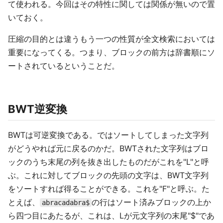
て使われる。今回はその特性に関しては関係が無いので置
いておく。
圧縮の目的とは違うもう一つの性質が全文検索においては
重要になってくる。つまり、ブロックの前方は辞書順にソ
ートされているということだ。
BWT逆変換
BWTは可逆変換である。ではソートしてしまった文字列
がどうやれば元に戻るのかだ。BWTされた文字列はブロ
ックのうち末尾の列を抜き出したものだがこれを"L"と呼
ぶ。これに対してブロックの先頭の文字は、BWT文字列
をソートすれば得ることができる。これを"F"と呼ぶ。た
とえば、
の行はソート済みブロックの上か
abracadabra$
ら四つ目にあたるが、これは、Lが元文字列の末尾"$"であ