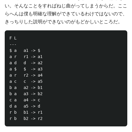
い。そんなことをすればねじ曲がってしまうからだ。ここ
らへんは僕も明確な理解ができているわけではないので、
きっちりした説明ができないのがもどかしいところだ。
F L

---

$ a   a1 -> $

a r   r1 -> a1

a d   d  -> a2

a $   $  -> a3

a r   r2 -> a4

a c   c  -> a5

b a   a2 -> b1

b a   a3 -> b2

c a   a4 -> c

d a   a5 -> d

r b   b1 -> r1
