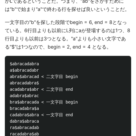
がLであるということだ。つまり、"ab"をさがすために
は"b"で始まり"a"で終わる行を探せば良いということだ。
一文字目の"b"を探した段階でbegin = 6, end = 8となっ
ている。6行目よりも以前にL列にaが登場するのは1つ、8
行目よりも以前は3つとなる。"a"よりも小さい文字であ
る"$"は1つなので、begin = 2, end = 4 となる。
$abracadabra

a$abracadabr

abra$abracad < 二文字目 begin

abracadabra$

acadabra$abr < 二文字目 end

adabra$abrac

bra$abracada < 一文字目 begin

bracadabra$a

cadabra$abra < 一文字目 end

dabra$abraca

ra$abracadab
