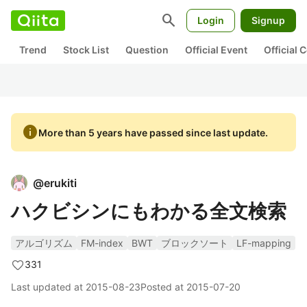
search
Login
Signup
Trend
Stock List
Question
Official Event
Official
info
More than 5 years have passed since last update.
@
erukiti
ハクビシンにもわかる全文検索
アルゴリズム
FM-index
BWT
ブロックソート
LF-mapping
331
Last updated at
2015-08-23
Posted at
2015-07-20