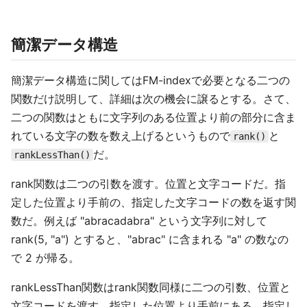
簡潔データ構造
簡潔データ構造に関してはFM-indexで必要となる二つの
関数だけ説明して、詳細は次の機会に譲るとする。さて、
二つの関数はともに文字列のある位置より前の部分に含ま
れている文字の数を数え上げるというもので
と
rank()
だ。
rankLessThan()
rank関数は二つの引数を渡す。位置と文字コードだ。指
定した位置より手前の、指定した文字コードの数を返す関
数だ。例えば "abracadabra" という文字列に対して
rank(5, "a") とすると、"abrac" に含まれる "a" の数なの
で 2 が帰る。
rankLessThan関数はrank関数同様に二つの引数、位置と
文字コードを渡す。指定した位置より手前にある、指定し