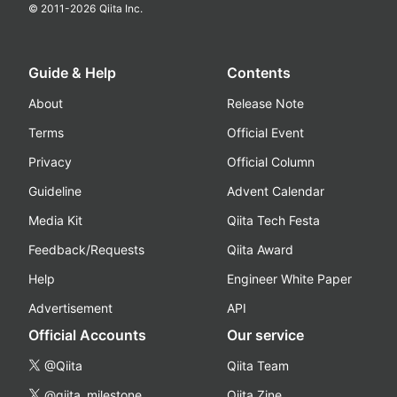
© 2011-
2026
Qiita Inc.
Guide & Help
Contents
About
Release Note
Terms
Official Event
Privacy
Official Column
Guideline
Advent Calendar
Media Kit
Qiita Tech Festa
Feedback/Requests
Qiita Award
Help
Engineer White Paper
Advertisement
API
Official Accounts
Our service
@Qiita
Qiita Team
@qiita_milestone
Qiita Zine