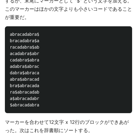
するが、末尾にマーカーとして "$" という文字を加える。
このマーカーはほかの文字よりも小さいコードであること
が重要だ。
abracadabra$

bracadabra$a

racadabra$ab

acadabra$abr

cadabra$abra

adabra$abrac

dabra$abraca

abra$abracad

bra$abracada

ra$abracadab

a$abracadabr

マーカーを合わせて12文字 x 12行のブロックができあが
った。次はこれを辞書順にソートする。