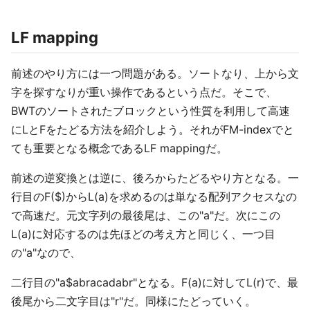
LF mapping
前述のやり方には一つ問題がある。ソートなり、上から文
字を探すなりが重い操作であるという点だ。そこで、
BWTのソートされたブロックという性質を利用して高速
にLとFをたどる方法を紹介しよう。それがFM-indexでと
ても重要となる概念であるLF mappingだ。
前述の逆変換とは逆に、後ろからたどるやり方となる。一
行目のF($)からL(a)を求めるのは単なる配列アクセスなの
で高速だ。元文字列の最後尾は、この"a"だ。次にこの
L(a)に対応するのは先ほどの考え方と同じく、一つ目
の"a"なので、
二行目の"a$abracadabr"となる。F(a)に対してL(r)で、最
後尾から二文字目は"r"だ。同様にたどっていく。