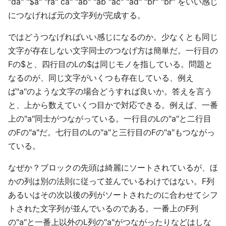
"da" "$a" "ra" ca" "ab" "ab "ac" "ad" "br" "br" をいい感じ
につなげれば元の文字列が完成する。
ではどうつなげればいい感じになるのか。少なくとも同じ
文字が存在しない文字同士のつなげ方は簡単だ。一行目の
Fの$と、四行目のLの$は同じモノを指している。問題と
なるのが、同じ文字がいくつも存在している、例え
ば"a"のような文字の場合どうすれば良いか。答えを言う
と、上から数えていくつ目かで対応できる。例えば、一番
上の"a"同士がつながっている。一行目のLの"a"と二行目
のFの"a"だ。七行目のLの"a"と三行目のFの"a"もつながっ
ている。
なぜか？ブロックの先頭は綺麗にソートされているが、ほ
かの列は別の法則に従って並んでいるわけではない。F列
あるいはその次以後の列がソートされたのに合わせてシフ
トされた文字列が並んでいるのである。一番上のF列
の"a"と一番上以外のL列の"a"がつながったりなどはしな