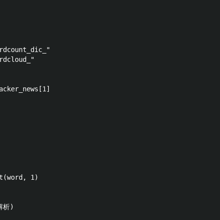
rdcount_dic_"

dcloud_"

acker_news[1]

(word, 1)

析)
