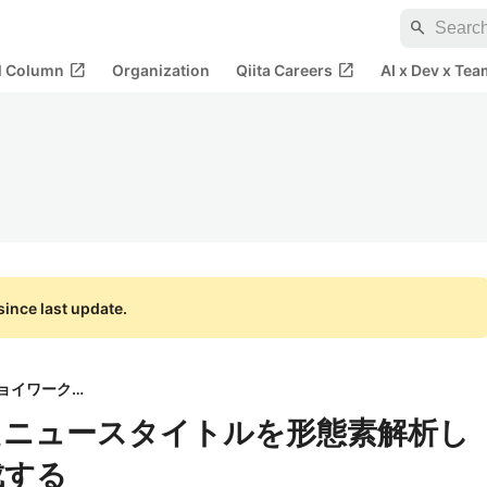
search
open_in_new
open_in_new
al Column
Organization
Qiita Careers
AI x Dev x Tea
ince last update.
株式会社ジョイワークス
たニュースタイトルを形態素解析し
成する