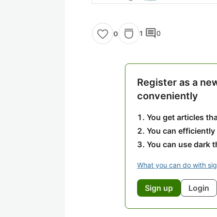
comment
1
0
0
Register as a ne
conveniently
You get articles t
You can efficiently
You can use dark 
What you can do with si
Sign up
Login