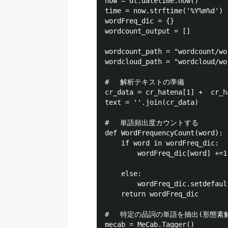
now = dt.datetime.now()

time = now.strftime('%Y%m%d')

wordFreq_dic = {}

wordcount_output = []

wordcount_path = "wordcount/wo
wordcloud_path = "wordcloud/wor
# 　解析テキストの準備

cr_data = cr_hatena[1] +  cr_h
text = ''.join(cr_data)

# 　単語頻出度カウントする

def WordFrequencyCount(word):

    if word in wordFreq_dic:

        wordFreq_dic[word] +=1

    else:

        wordFreq_dic.setdefault
    return wordFreq_dic

# 　特定の品詞の単語を抽出(形態素解
mecab = MeCab.Tagger()
