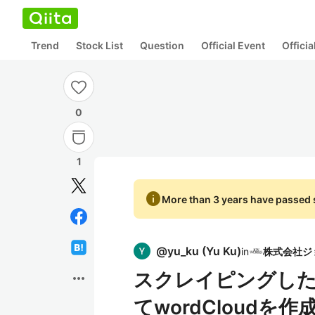
Trend
Stock List
Question
Official Event
Offici
0
1
info
More than 3 years have passed s
@
yu_ku
(
Yu Ku
)
in
スクレイピングし
more_horiz
てwordCloudを作