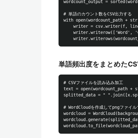
wordcount_output = sorted(word
# 単語のカウント数をCSV出力する

with open(wordcount_path + str
    writer = csv.writer(f, lin
    writer.writerow(['Word', 'C
単語頻出度をまとめたCSV
# CSVファイルを読み込み加工

text = open(wordcount_path + s
splitted_data = " ".join([x.s
# WordCloudを作成してpngファイ
wordcloud = WordCloud(backgrou
wordcloud.generate(splitted_dat