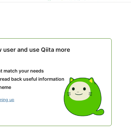
w user and use Qiita more
hat match your needs
 read back useful information
theme
gning up