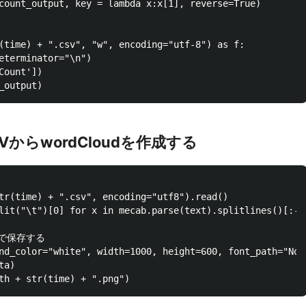
count_output, key = lambda x:x[1], reverse=True)

(time) + ".csv", "w", encoding="utf-8") as f:

eterminator="\n")

ount'])

からwordCloudを作成する
tr(time) + ".csv", encoding="utf8").read()

plit("\t")[0] for x in mecab.parse(text).splitlines()[:
ルで保存する

nd_color="white", width=1000, height=600, font_path="Noto
a)
