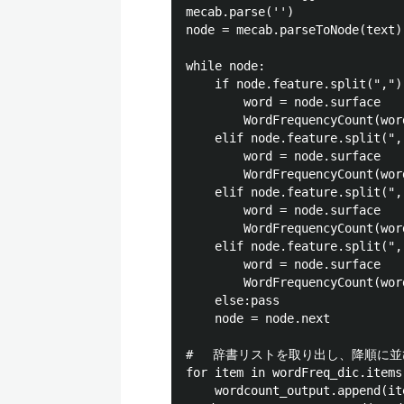
mecab.parse('')

node = mecab.parseToNode(text)

while node:

    if node.feature.split(","
        word = node.surface

        WordFrequencyCount(word
    elif node.feature.split("
        word = node.surface

        WordFrequencyCount(word
    elif node.feature.split("
        word = node.surface

        WordFrequencyCount(word
    elif node.feature.split("
        word = node.surface

        WordFrequencyCount(word
    else:pass

    node = node.next

# 　辞書リストを取り出し、降順に並
for item in wordFreq_dic.items(
    wordcount_output.append(ite