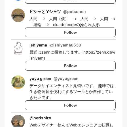
ピシッと Yシャツ
@
potsunen
人間 → 人間（仮） → 人間 → 人問 →
埴輪 → cluade codeの操られ人形
Follow
ishiyama
@
ishiyama0530
最近はzennに投稿してます。 https://zenn.dev/
ishiyama
Follow
yuyu green
@
yuyugreen
データサイエンティスト見習いです。 趣味では
生き物飼育を便利にするツールとか自作してい
きたいです。
Follow
@
herishiro
Webデザイナー挟んでWebエンジニアに転職し