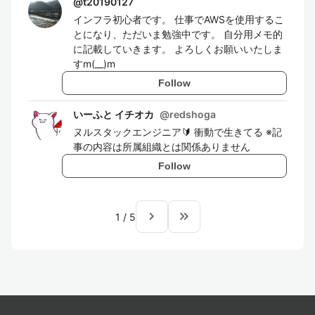
@
t20190127
インフラ初心者です。 仕事でAWSを使用するこ
とになり、ただいま勉強中です。 自分用メモ的
に記載していきます。 よろしくお願いいたしま
すm(__)m
Follow
いーふと イチオカ
@
redshoga
ヌルスタックエンジニア🔰 衝動で生きてる ※記
事の内容は所属組織とは関係ありません
Follow
navigate_next
keyboard_double_arrow_right
1
/
5