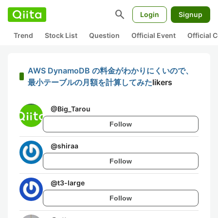
search
Login
Signup
Trend
Stock List
Question
Official Event
Official
AWS DynamoDB の料金がわかりにくいので、
最小テーブルの月額を計算してみた
likers
@
Big_Tarou
Follow
@
shiraa
Follow
@
t3-large
Follow