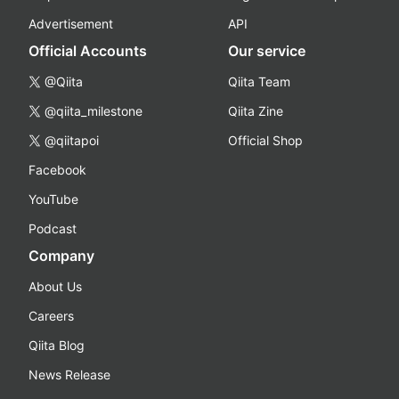
Advertisement
API
Official Accounts
Our service
@Qiita
Qiita Team
@qiita_milestone
Qiita Zine
@qiitapoi
Official Shop
Facebook
YouTube
Podcast
Company
About Us
Careers
Qiita Blog
News Release