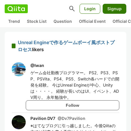
search
Login
Signup
Trend
Stock List
Question
Official Event
Official
Unreal Engineで作るゲームボーイ風ポストプ
ロセス
likers
@
Iwan
ゲーム会社勤務プログラマー。 PS2、PS3、PS
P、PSVita、PS4、PS5、Switch各ハードでの開
発を経験。 今はUnreal Engineが中心、Unity
は・・・・。 経験が長いのはUI、イベント、AD
V周り。 永年勉強中。
Follow
Pavilion DV7
@
Dv7Pavilion
※はてなブログに引っ越しました。今後Qiitaの