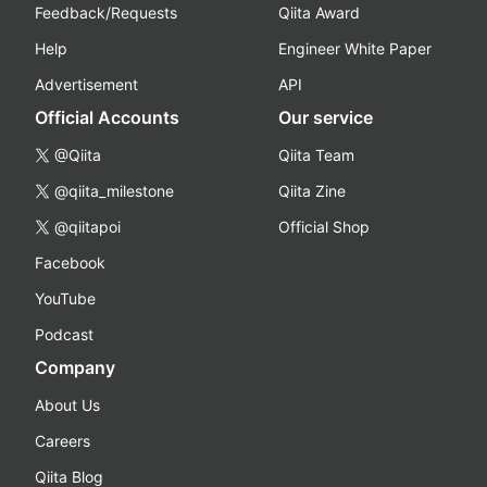
Feedback/Requests
Qiita Award
Help
Engineer White Paper
Advertisement
API
Official Accounts
Our service
@Qiita
Qiita Team
@qiita_milestone
Qiita Zine
@qiitapoi
Official Shop
Facebook
YouTube
Podcast
Company
About Us
Careers
Qiita Blog