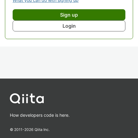
What you can do with signing up
Sign up
Login
How developers code is here.
© 2011-
2026
Qiita Inc.