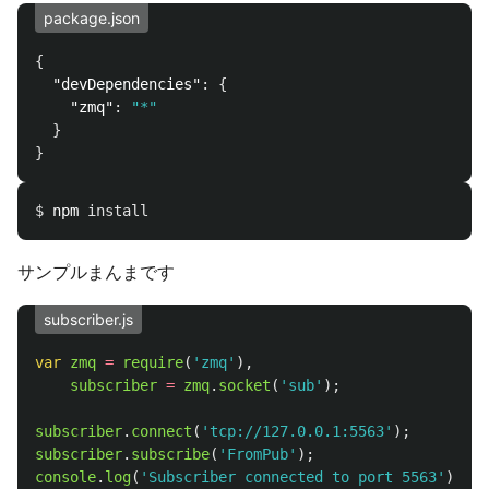
package.json
{
"devDependencies"
:
{
"zmq"
:
"*"
}
}
$ 
npm 
install
サンプルまんまです
subscriber.js
var
zmq
=
require
(
'
zmq
'
),
subscriber
=
zmq
.
socket
(
'
sub
'
);
subscriber
.
connect
(
'
tcp://127.0.0.1:5563
'
);
subscriber
.
subscribe
(
'
FromPub
'
);
console
.
log
(
'
Subscriber connected to port 5563
'
);