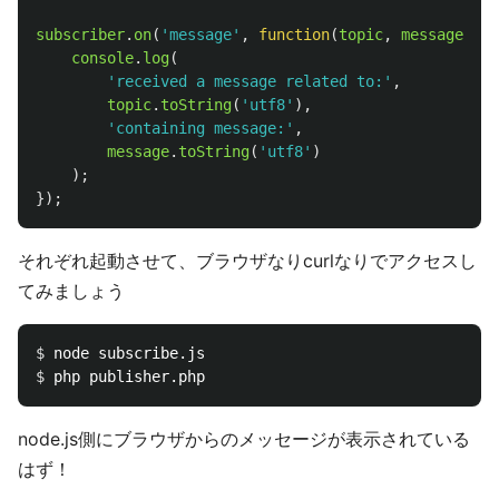
subscriber
.
on
(
'
message
'
,
function
(
topic
,
message
)
{
console
.
log
(
'
received a message related to:
'
,
topic
.
toString
(
'
utf8
'
),
'
containing message:
'
,
message
.
toString
(
'
utf8
'
)
);
});
それぞれ起動させて、ブラウザなりcurlなりでアクセスし
てみましょう
$ 
$ 
node.js側にブラウザからのメッセージが表示されている
はず！