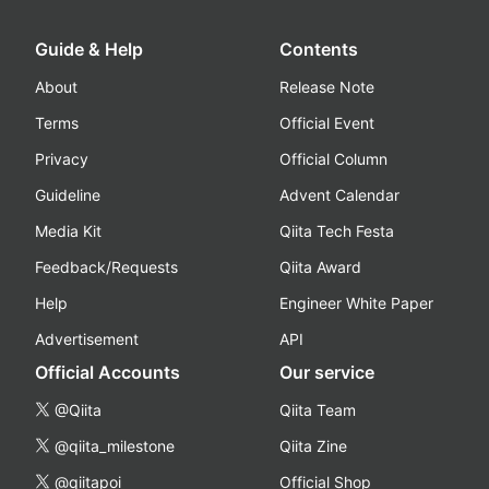
Guide & Help
Contents
About
Release Note
Terms
Official Event
Privacy
Official Column
Guideline
Advent Calendar
Media Kit
Qiita Tech Festa
Feedback/Requests
Qiita Award
Help
Engineer White Paper
Advertisement
API
Official Accounts
Our service
@Qiita
Qiita Team
@qiita_milestone
Qiita Zine
@qiitapoi
Official Shop