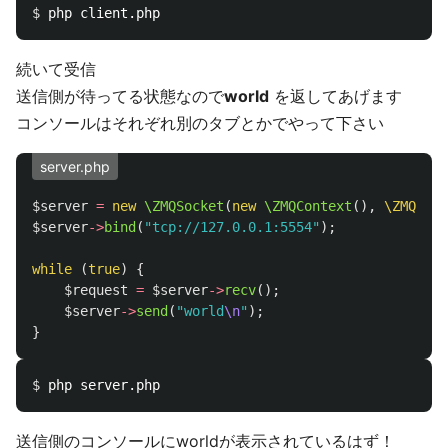
$ 
続いて受信
送信側が待ってる状態なので
world
を返してあげます
コンソールはそれぞれ別のタブとかでやって下さい
server.php
$server
=
new
\ZMQSocket
(
new
\ZMQContext
(),
\ZMQ
::
SO
$server
->
bind
(
"tcp://127.0.0.1:5554"
);
while
(
true
)
{
$request
=
$server
->
recv
();
$server
->
send
(
"world
\n
"
);
}
$ 
送信側のコンソールにworldが表示されているはず！