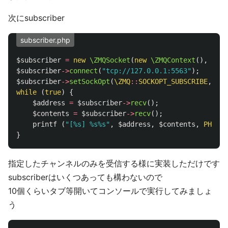
次にsubscriber
subscriber.php
$subscriber
=
new
\ZMQSocket
(
new
\ZMQContext
(),
\ZMQ
$subscriber
->
connect
(
"tcp://127.0.0.1:5563"
);
$subscriber
->
setSockOpt
(
\ZMQ
::
SOCKOPT_SUBSCRIBE
,
"Fr
while
(
true
)
{
$address
=
$subscriber
->
recv
();
$contents
=
$subscriber
->
recv
();
printf
(
"[%s] %s%s"
,
$address
,
$contents
,
PHP_EO
}
指定したチャンネルのみを受信する様に実装しただけです
subscriberはいくつあっても構わないので
10個くらいタブ等開いてコンソールで実行してみましょ
う