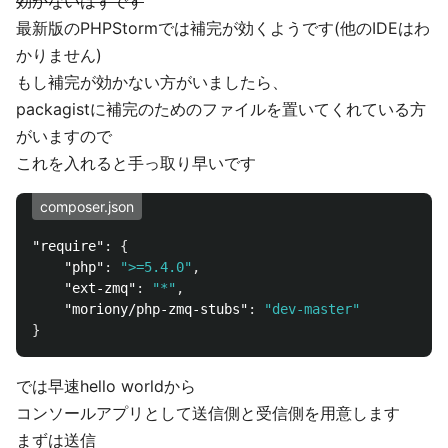
効かないはずです
最新版のPHPStormでは補完が効くようです(他のIDEはわ
かりません)
もし補完が効かない方がいましたら、
packagistに補完のためのファイルを置いてくれている方
がいますので
これを入れると手っ取り早いです
composer.json
"require"
:
{
"php"
:
">=5.4.0"
,
"ext-zmq"
:
"*"
,
"moriony/php-zmq-stubs"
:
"dev-master"
}
では早速hello worldから
コンソールアプリとして送信側と受信側を用意します
まずは送信