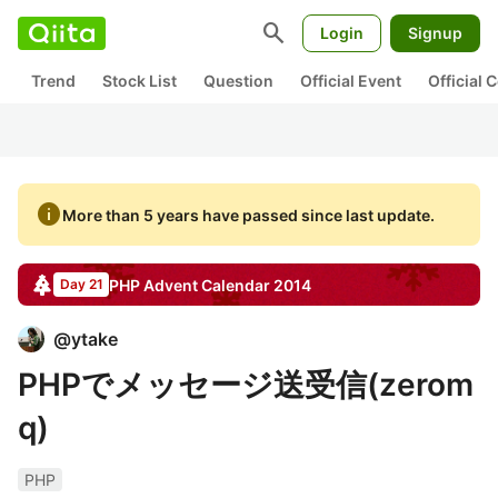
search
Login
Signup
Trend
Stock List
Question
Official Event
Official
info
More than 5 years have passed since last update.
PHP
Advent Calendar
2014
Day 21
@
ytake
PHPでメッセージ送受信(zerom
q)
PHP