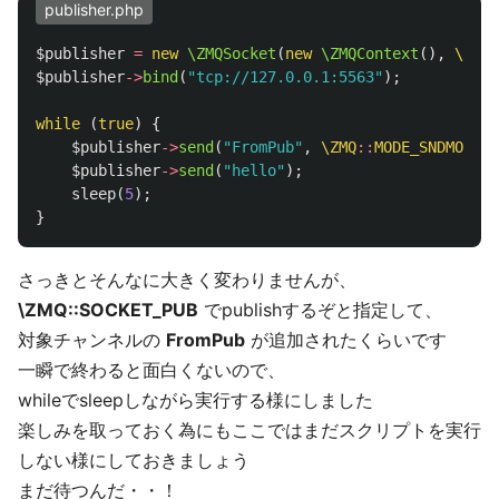
publisher.php
$publisher
=
new
\ZMQSocket
(
new
\ZMQContext
(),
\ZMQ
:
$publisher
->
bind
(
"tcp://127.0.0.1:5563"
);
while
(
true
)
{
$publisher
->
send
(
"FromPub"
,
\ZMQ
::
MODE_SNDMORE
);
$publisher
->
send
(
"hello"
);
sleep
(
5
);
}
さっきとそんなに大きく変わりませんが、
\ZMQ::SOCKET_PUB
でpublishするぞと指定して、
対象チャンネルの
FromPub
が追加されたくらいです
一瞬で終わると面白くないので、
whileでsleepしながら実行する様にしました
楽しみを取っておく為にもここではまだスクリプトを実行
しない様にしておきましょう
まだ待つんだ・・！