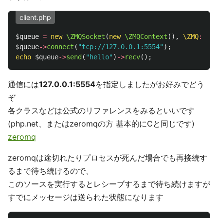
client.php
$queue
=
new
\ZMQSocket
(
new
\ZMQContext
(),
\ZMQ
::
SOC
$queue
->
connect
(
"tcp://127.0.0.1:5554"
);
echo
$queue
->
send
(
"hello"
)
->
recv
();
通信には
127.0.0.1:5554
を指定しましたがお好みでどう
ぞ
各クラスなどは公式のリファレンスをみるといいです
(php.net、またはzeromqの方 基本的にCと同じです)
zeromq
zeromqは途切れたりプロセスが死んだ場合でも再接続す
るまで待ち続けるので、
このソースを実行するとレシーブするまで待ち続けますが
すでにメッセージは送られた状態になります