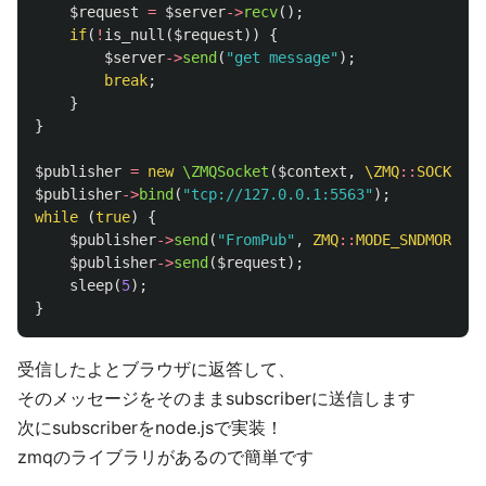
$request
=
$server
->
recv
();
if
(
!
is_null
(
$request
))
{
$server
->
send
(
"get message"
);
break
;
}
}
$publisher
=
new
\ZMQSocket
(
$context
,
\ZMQ
::
SOCKET_P
$publisher
->
bind
(
"tcp://127.0.0.1:5563"
);
while
(
true
)
{
$publisher
->
send
(
"FromPub"
,
ZMQ
::
MODE_SNDMORE
);
$publisher
->
send
(
$request
);
sleep
(
5
);
}
受信したよとブラウザに返答して、
そのメッセージをそのままsubscriberに送信します
次にsubscriberをnode.jsで実装！
zmqのライブラリがあるので簡単です