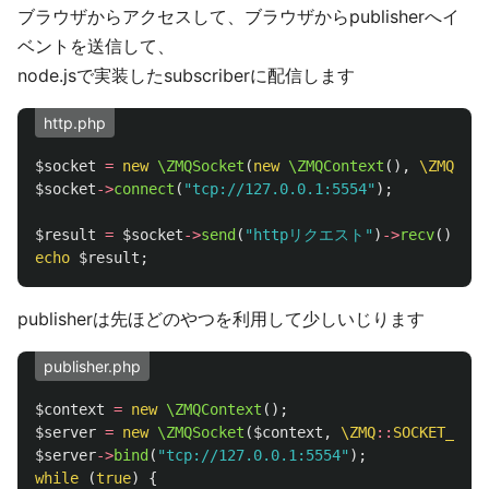
ブラウザからアクセスして、ブラウザからpublisherへイ
ベントを送信して、
node.jsで実装したsubscriberに配信します
http.php
$socket
=
new
\ZMQSocket
(
new
\ZMQContext
(),
\ZMQ
::
SO
$socket
->
connect
(
"tcp://127.0.0.1:5554"
);
$result
=
$socket
->
send
(
"httpリクエスト"
)
->
recv
();
echo
$result
;
publisherは先ほどのやつを利用して少しいじります
publisher.php
$context
=
new
\ZMQContext
();
$server
=
new
\ZMQSocket
(
$context
,
\ZMQ
::
SOCKET_REP
)
$server
->
bind
(
"tcp://127.0.0.1:5554"
);
while
(
true
)
{