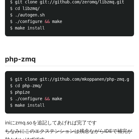
$ 
$ 
cd 
$ 
$ 
./configure 
&&
$ 
make 
install
php-zmq
$ 
$ 
cd 
$ 
$ 
./configure 
&&
$ 
make 
install
iniにzmq.soを追記してあげれば完了です
ちなみにこのエクステンションは残念ながらIDEで補完が