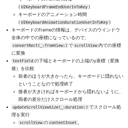
(
)
UIKeyboardFrameEndUserInfoKey
キーボードのアニメーション時間
(
)
UIKeyboardAnimationDurationUserInfoKey
キーボードのframeの情報は、デバイスのウインドウ
全体の中での座標になっているので、
で
内での座標
convertRect(_:fromView:)
scrollView
に変換
の下端とキーボードの上端のy座標（変換
textField
後）を比較
前者のほうが大きかったら、キーボードに隠れない
ということなので処理終了
後者が大きければキーボードから隠れないように、
両者の差分だけスクロール処理
でスクロール処
updateScrollViewSize(_:duration:)
理を実行
の
,
scrollView
contentInset