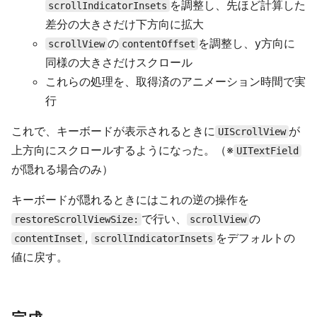
を調整し、先ほど計算した
scrollIndicatorInsets
差分の大きさだけ下方向に拡大
の
を調整し、y方向に
scrollView
contentOffset
同様の大きさだけスクロール
これらの処理を、取得済のアニメーション時間で実
行
これで、キーボードが表示されるときに
が
UIScrollView
上方向にスクロールするようになった。（※
UITextField
が隠れる場合のみ）
キーボードが隠れるときにはこれの逆の操作を
で行い、
の
restoreScrollViewSize:
scrollView
,
をデフォルトの
contentInset
scrollIndicatorInsets
値に戻す。