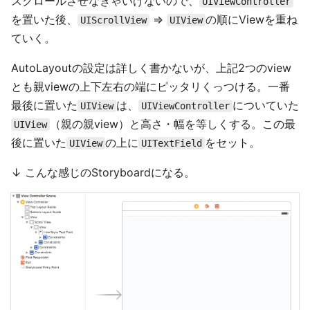
スクロールさせなきゃいけないので、
UIViewController
を置いた後、
=>
の順にViewを重ね
UIScrollView
UIView
ていく。
AutoLayoutの設定は詳しく書かないが、上記2つのview
とも親viewの上下左右の端にピッタリくっつける。一番
最後に置いた
は、
についていた
UIView
UIViewController
（親の親view）と高さ・幅を等しくする。この最
UIView
後に置いた
の上に
をセット。
UIView
UITextField
↓ こんな感じのStoryboardになる。