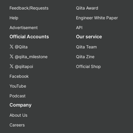
Feedback/Requests
Qiita Award
Help
Engineer White Paper
Advertisement
API
Official Accounts
Our service
@Qiita
Qiita Team
@qiita_milestone
Qiita Zine
@qiitapoi
Official Shop
Facebook
YouTube
Podcast
Company
About Us
Careers