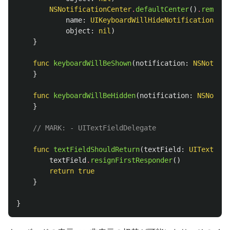
NSNotificationCenter
.
defaultCenter
()
.
removeO
name
:
UIKeyboardWillHideNotification
,
object
:
nil
)
}
func
keyboardWillBeShown
(
notification
:
NSNotific
}
func
keyboardWillBeHidden
(
notification
:
NSNotifi
}
// MARK: - UITextFieldDelegate
func
textFieldShouldReturn
(
textField
:
UITextFiel
textField
.
resignFirstResponder
()
return
true
}
}