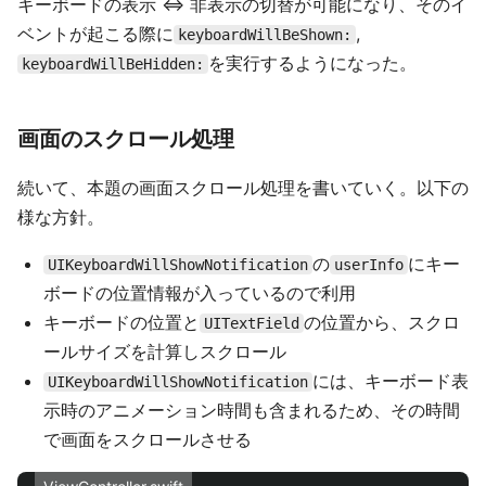
キーボードの表示 <=> 非表示の切替が可能になり、そのイ
ベントが起こる際に
,
keyboardWillBeShown:
を実行するようになった。
keyboardWillBeHidden:
画面のスクロール処理
続いて、本題の画面スクロール処理を書いていく。以下の
様な方針。
の
にキー
UIKeyboardWillShowNotification
userInfo
ボードの位置情報が入っているので利用
キーボードの位置と
の位置から、スクロ
UITextField
ールサイズを計算しスクロール
には、キーボード表
UIKeyboardWillShowNotification
示時のアニメーション時間も含まれるため、その時間
で画面をスクロールさせる