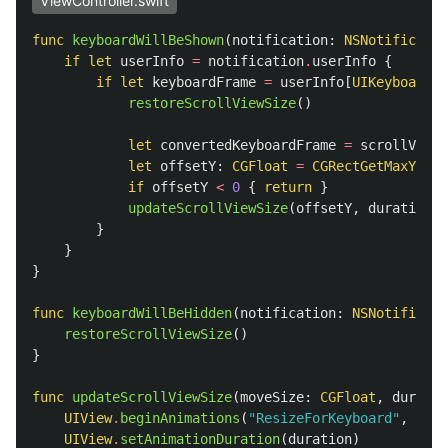
ViewController.swift
func
keyboardWillBeShown
(
notification
:
NSNotificatio
if
let
userInfo
=
notification
.
userInfo
{
if
let
keyboardFrame
=
userInfo
[
UIKeyboardFr
restoreScrollViewSize
()
let
convertedKeyboardFrame
=
scrollView
.
let
offsetY
:
CGFloat
=
CGRectGetMaxY
(
tex
if
offsetY
<
0
{
return
}
updateScrollViewSize
(
offsetY
,
duration
:
}
}
}
func
keyboardWillBeHidden
(
notification
:
NSNotificati
restoreScrollViewSize
()
}
func
updateScrollViewSize
(
moveSize
:
CGFloat
,
duratio
UIView
.
beginAnimations
(
"ResizeForKeyboard"
,
cont
UIView
.
setAnimationDuration
(
duration
)