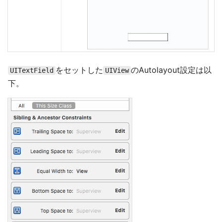
をセットした
のAutolayout設定は以
UITextField
UIView
下。