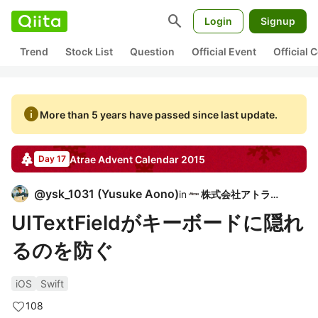
search
Login
Signup
Trend
Stock List
Question
Official Event
Official
info
More than 5 years have passed since last update.
Atrae
Advent Calendar
2015
Day 17
@
ysk_1031
(
Yusuke Aono
)
in
株式会社アトラエ
UITextFieldがキーボードに隠れ
るのを防ぐ
iOS
Swift
108