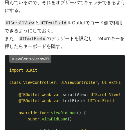
飛んでいるので、それをオブザーバでキャッチできるよう
にする。
と
をOutletでコード側で利用
UIScrollView
UITextField
できるようにしておく。
また、
のデリゲートを設定し、returnキーを
UITextField
押したらキーボードを隠す。
ViewController.swift
import
UIKit
class
ViewController
:
UIViewController
,
UITextFieldD
@IBOutlet
weak
var
scrollView
:
UIScrollView
!
@IBOutlet
weak
var
textField
:
UITextField
!
override
func
viewDidLoad
()
{
super
.
viewDidLoad
()