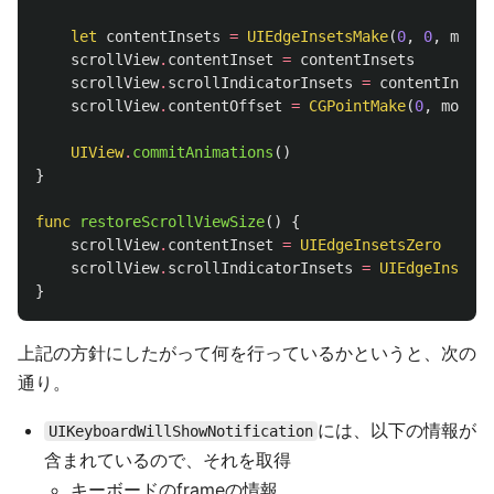
let
contentInsets
=
UIEdgeInsetsMake
(
0
,
0
,
moveS
scrollView
.
contentInset
=
contentInsets
scrollView
.
scrollIndicatorInsets
=
contentInsets
scrollView
.
contentOffset
=
CGPointMake
(
0
,
moveSi
UIView
.
commitAnimations
()
}
func
restoreScrollViewSize
()
{
scrollView
.
contentInset
=
UIEdgeInsetsZero
scrollView
.
scrollIndicatorInsets
=
UIEdgeInsetsZ
}
上記の方針にしたがって何を行っているかというと、次の
通り。
には、以下の情報が
UIKeyboardWillShowNotification
含まれているので、それを取得
キーボードのframeの情報