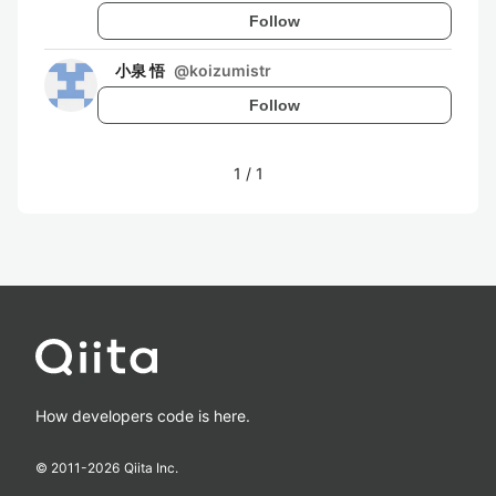
Follow
小泉 悟
@
koizumistr
Follow
1
/
1
How developers code is here.
© 2011-
2026
Qiita Inc.