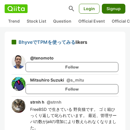
search
Login
Signup
Trend
Stock List
Question
Official Event
Official
BhyveでTPMを使ってみる
likers
@
tenomoto
Follow
Mitsuhiro Suzuki
@
s_mitu
Follow
strnh h
@
strnh
FreeBSD で生きている 野良猫です。 ゴミ箱ひ
っくり返して叱られています。 最近、管理サー
バの数がjailの増加により数えられなくなりまし
た。