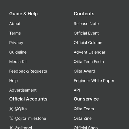
Guide & Help
Contents
About
Release Note
Terms
Official Event
Privacy
Official Column
Guideline
Advent Calendar
Media Kit
Qiita Tech Festa
Feedback/Requests
Qiita Award
Help
Engineer White Paper
Advertisement
API
Official Accounts
Our service
@Qiita
Qiita Team
@qiita_milestone
Qiita Zine
@qiitapoi
Official Shop