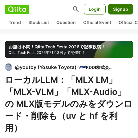
search
Login
Signup
Trend
Stock List
Question
Official Event
Official
お題は不問！Qiita Tech Festa 2026で記事投稿！
Qiita Tech Festa
2026年7月13日まで開催中！
@
youtoy
(
Yosuke Toyota
)
in
KDDI株式会社
ローカルLLM：「MLX LM」
「MLX-VLM」「MLX-Audio」
の MLX版モデルのみをダウンロ
ード・削除も（uv と hf を利
用）