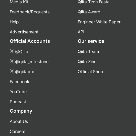
Media Kit
Qiita Tech Festa
Feedback/Requests
Qiita Award
Help
Engineer White Paper
Advertisement
API
Official Accounts
Our service
@Qiita
Qiita Team
@qiita_milestone
Qiita Zine
@qiitapoi
Official Shop
Facebook
YouTube
Podcast
Company
About Us
Careers