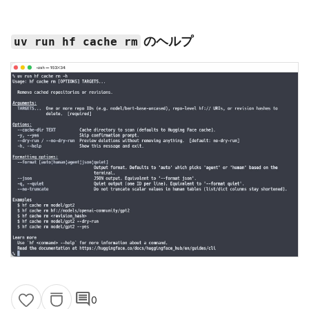
のヘルプ
uv run hf cache rm
comment
0