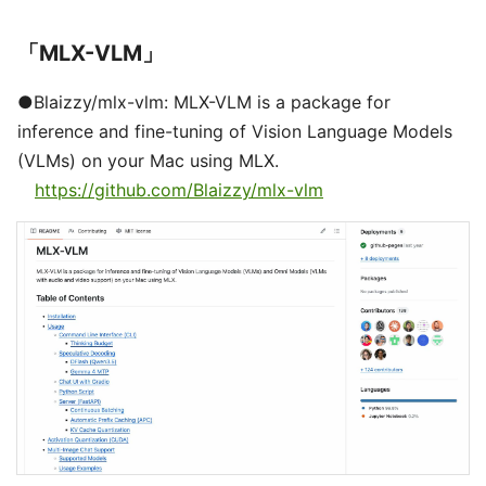
「MLX-VLM」
●Blaizzy/mlx-vlm: MLX-VLM is a package for
inference and fine-tuning of Vision Language Models
(VLMs) on your Mac using MLX.
https://github.com/Blaizzy/mlx-vlm