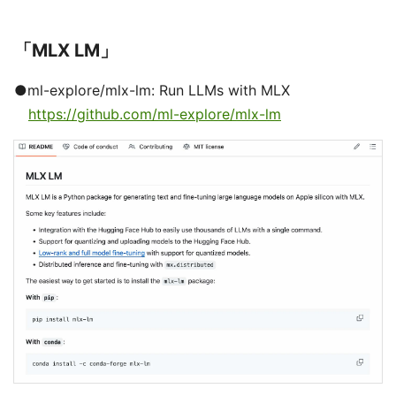
「MLX LM」
●ml-explore/mlx-lm: Run LLMs with MLX
https://github.com/ml-explore/mlx-lm