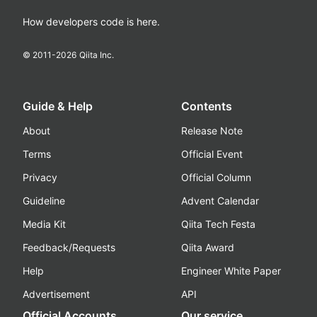
How developers code is here.
© 2011-
2026
Qiita Inc.
Guide & Help
Contents
About
Release Note
Terms
Official Event
Privacy
Official Column
Guideline
Advent Calendar
Media Kit
Qiita Tech Festa
Feedback/Requests
Qiita Award
Help
Engineer White Paper
Advertisement
API
Official Accounts
Our service