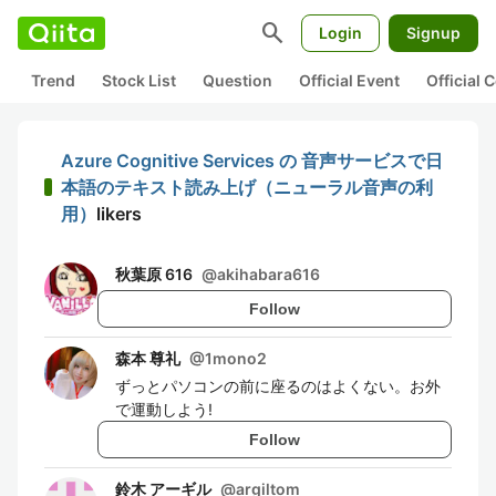
search
Login
Signup
Trend
Stock List
Question
Official Event
Official
Azure Cognitive Services の 音声サービスで日
本語のテキスト読み上げ（ニューラル音声の利
用）
likers
秋葉原 616
@
akihabara616
Follow
森本 尊礼
@
1mono2
ずっとパソコンの前に座るのはよくない。お外
で運動しよう!
Follow
鈴木 アーギル
@
argiltom