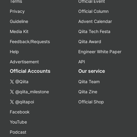
Terms
Official Event
Privacy
Official Column
Guideline
Advent Calendar
Media Kit
Qiita Tech Festa
Feedback/Requests
Qiita Award
Help
Engineer White Paper
Advertisement
API
Official Accounts
Our service
@Qiita
Qiita Team
@qiita_milestone
Qiita Zine
@qiitapoi
Official Shop
Facebook
YouTube
Podcast