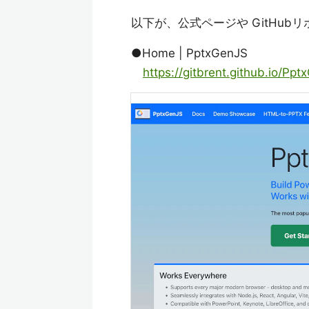
以下が、公式ページや GitHub
●Home | PptxGenJS
https://gitbrent.github.io/Ppt