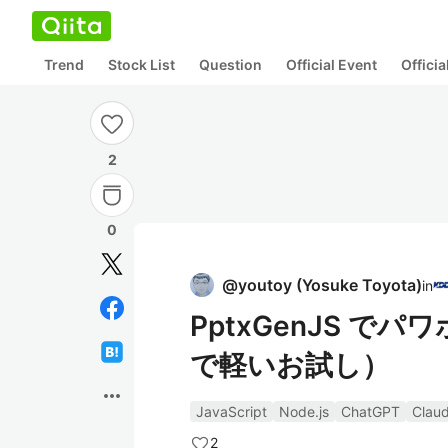
Trend
Stock List
Question
Official Event
Offici
2
0
@
youtoy
(
Yosuke Toyota
)
in
PptxGenJS で
で軽いお試し）
more_horiz
JavaScript
Node.js
ChatGPT
Clau
2