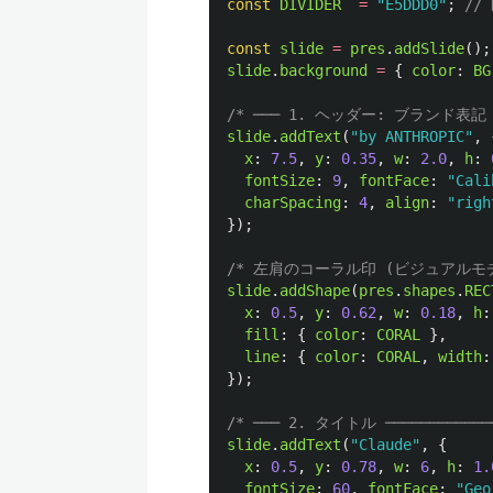
const
DIVIDER
=
"
E5DDD0
"
;
//
const
slide
=
pres
.
addSlide
();
slide
.
background
=
{
color
:
BG
/* ─── 1. ヘッダー: ブランド表記 ───
slide
.
addText
(
"
by ANTHROPIC
"
,
x
:
7.5
,
y
:
0.35
,
w
:
2.0
,
h
:
fontSize
:
9
,
fontFace
:
"
Cali
charSpacing
:
4
,
align
:
"
righ
});
/* 左肩のコーラル印 (ビジュアルモチ
slide
.
addShape
(
pres
.
shapes
.
REC
x
:
0.5
,
y
:
0.62
,
w
:
0.18
,
h
:
fill
:
{
color
:
CORAL
},
line
:
{
color
:
CORAL
,
width
:
});
/* ─── 2. タイトル ─────────────
slide
.
addText
(
"
Claude
"
,
{
x
:
0.5
,
y
:
0.78
,
w
:
6
,
h
:
1.
fontSize
:
60
,
fontFace
:
"
Geo