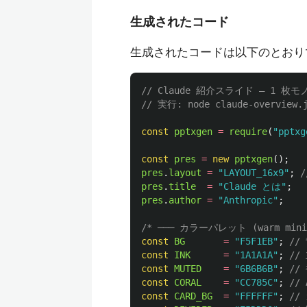
生成されたコード
生成されたコードは以下のとおり
// Claude 紹介スライド — 1 枚モノ
// 実行: node claude-overview.
const
pptxgen
=
require
(
"
pptxg
const
pres
=
new
pptxgen
();
pres
.
layout
=
"
LAYOUT_16x9
"
;
/
pres
.
title
=
"
Claude とは
"
;
pres
.
author
=
"
Anthropic
"
;
/* ─── カラーパレット (warm minima
const
BG
=
"
F5F1EB
"
;
//
const
INK
=
"
1A1A1A
"
;
//
const
MUTED
=
"
6B6B6B
"
;
//
const
CORAL
=
"
CC785C
"
;
//
const
CARD_BG
=
"
FFFFFF
"
;
//