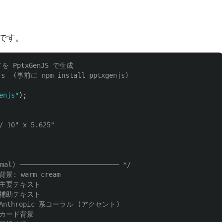
です。
を PptxGenJS で生成
js  (事前に npm install pptxgenjs)
enjs
"
);
/ 10" x 5.625"
l) ───────────────────────── */
 背景: warm cream
 主要テキスト
 補助テキスト
 Anthropic 系コーラル (アクセント)
 カード背景