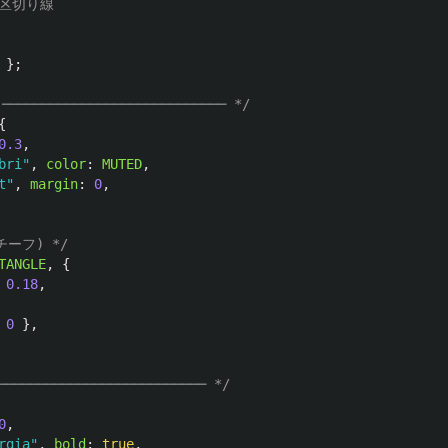
 区切り線
};
───────────────────────── */
{
0.3
,
bri
"
,
color
:
MUTED
,
t
"
,
margin
:
0
,
ーフ) */
TANGLE
,
{
0.18
,
0
},
───────────────────────── */
0
,
rgia
"
,
bold
:
true
,