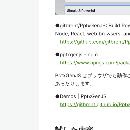
●gitbrent/PptxGenJS: Build Pow
Node, React, web browsers, an
https://github.com/gitbrent/
●pptxgenjs - npm
https://www.npmjs.com/pack
PptxGenJS はブラウザで
あったりします。
●Demos | PptxGenJS
https://gitbrent.github.io/P
試した内容