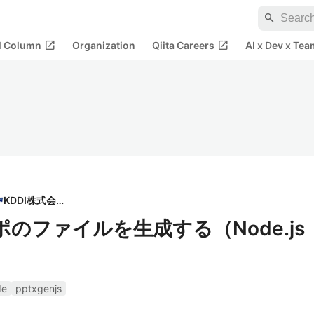
search
open_in_new
open_in_new
al Column
Organization
Qiita Careers
AI x Dev x Tea
KDDI株式会社
パワポのファイルを生成する（Node.js
de
pptxgenjs