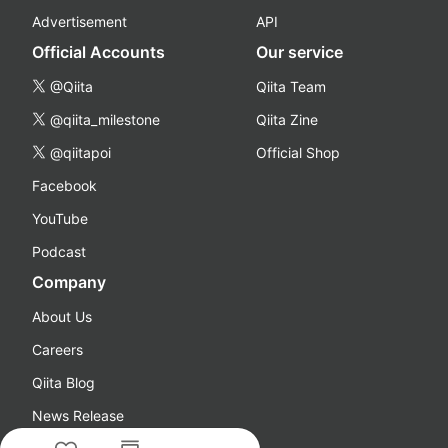
Advertisement
API
Official Accounts
Our service
@Qiita
Qiita Team
@qiita_milestone
Qiita Zine
@qiitapoi
Official Shop
Facebook
YouTube
Podcast
Company
About Us
Careers
Qiita Blog
News Release