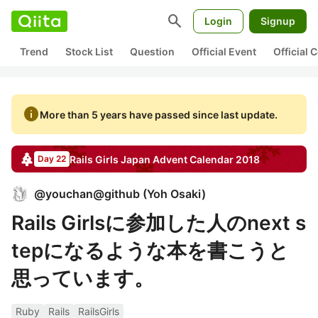
search
Login
Signup
Trend
Stock List
Question
Official Event
Official
info
More than 5 years have passed since last update.
Rails Girls Japan
Advent Calendar
2018
Day 22
@
youchan@github
(
Yoh Osaki
)
Rails Girlsに参加した人のnext s
tepになるような本を書こうと
思っています。
Ruby
Rails
RailsGirls