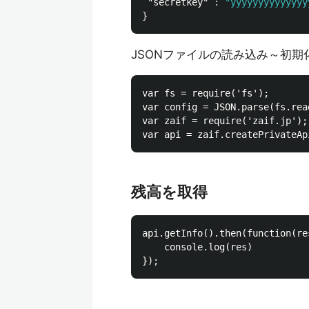
"secretkey"
:
"yyyyyyyyyyyyyy
}
JSONファイルの読み込み～初
var fs = require('fs');

var config = JSON.parse(fs.rea
var zaif = require('zaif.jp');

残高を取得
api.getInfo().then(function(res
    console.log(res)
