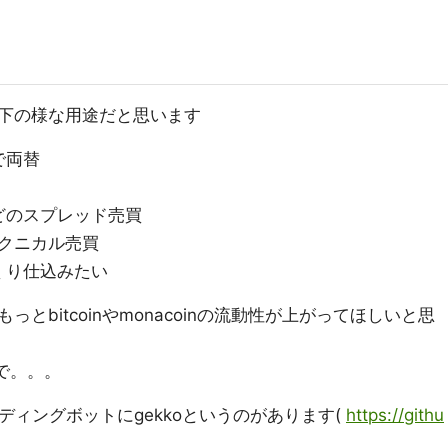
下の様な用途だと思います
で両替
どのスプレッド売買
テクニカル売買
くり仕込みたい
とbitcoinやmonacoinの流動性が上がってほしいと思
ので。。。
レーディングボットにgekkoというのがあります(
https://githu