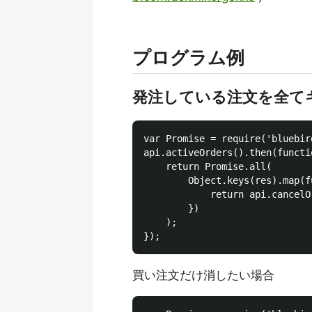
プログラム例
発注している注文を全て
var Promise = require('bluebird
api.activeOrders().then(functio
    return Promise.all(

        Object.keys(res).map(f
            return api.cancelOr
        })

    );

買い注文だけ消したい場合