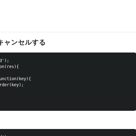
キャンセルする
');

n(res){

unction(key){

der(key);
