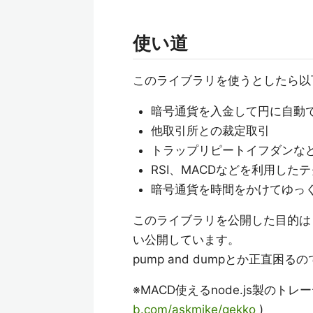
使い道
このライブラリを使うとしたら以
暗号通貨を入金して円に自動
他取引所との裁定取引
トラップリピートイフダンな
RSI、MACDなどを利用した
暗号通貨を時間をかけてゆっ
このライブラリを公開した目的はもっ
い公開しています。
pump and dumpとか正直困る
※MACD使えるnode.js製のト
b.com/askmike/gekko
)