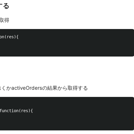
する
取得
n(res){

くかactiveOrdersの結果から取得する
function(res){
