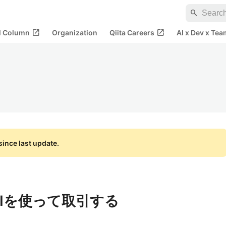
search
open_in_new
open_in_new
al Column
Organization
Qiita Careers
AI x Dev x Tea
ince last update.
APIを使って取引する