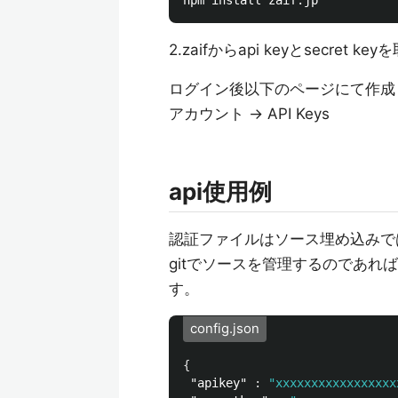
2.zaifからapi keyとsecret k
ログイン後以下のページにて作成
アカウント -> API Keys
api使用例
認証ファイルはソース埋め込みでは
gitでソースを管理するのであればcon
す。
config.json
{
"apikey"
:
"xxxxxxxxxxxxxxxxx