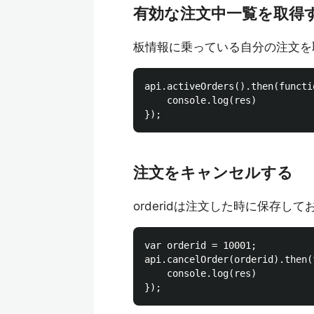
有効な注文中一覧を取得
板情報に乗っている自分の注文を
api.activeOrders().then(functio
    console.log(res)

注文をキャンセルする
orderidは注文した時に保存してお
var orderid = 10001;

api.cancelOrder(orderid).then(
    console.log(res)
