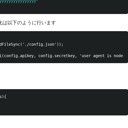
yyyyyyyyyyyyyyyy"
期化は以下のように行います
dFileSync('./config.json'));

){
