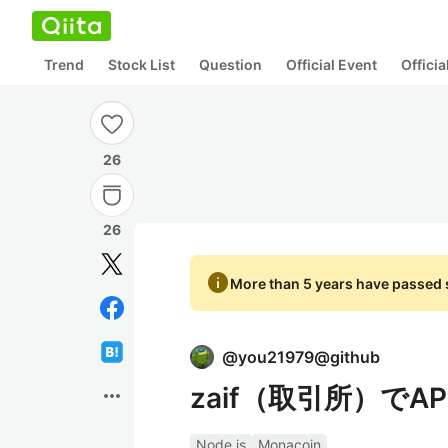
Trend
Stock List
Question
Official Event
Offici
26
26
info
More than 5 years have passed s
@
you21979@github
zaif（取引所）で
more_horiz
Node.js
Monacoin