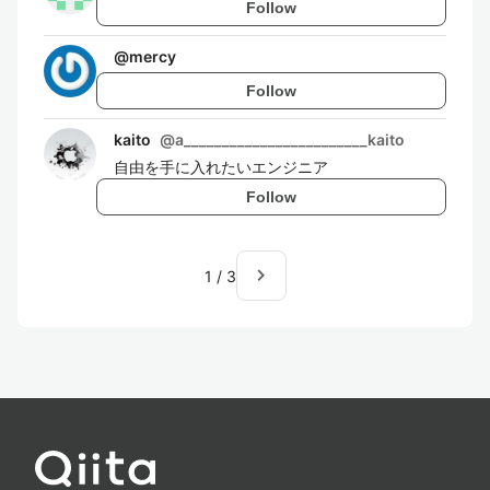
Follow
@
mercy
Follow
kaito
@
a________________________kaito
自由を手に入れたいエンジニア
Follow
navigate_next
1
/
3