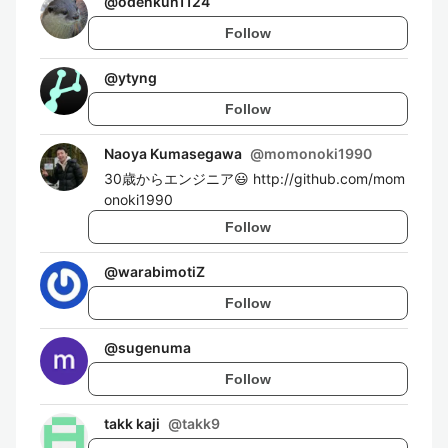
@
odenkun1124
Follow
@
ytyng
Follow
Naoya Kumasegawa
@
momonoki1990
30歳からエンジニア😃 http://github.com/mom
onoki1990
Follow
@
warabimotiZ
Follow
@
sugenuma
Follow
takk kaji
@
takk9