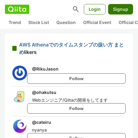
search
Login
Signup
Trend
Stock List
Question
Official Event
Official
AWS Athenaでのタイムスタンプの扱い方 まと
め
likers
@
RikuJason
Follow
@
ohakutsu
Webエンジニア/Qiitaの開発をしてます
Follow
@
cateiru
nyanya