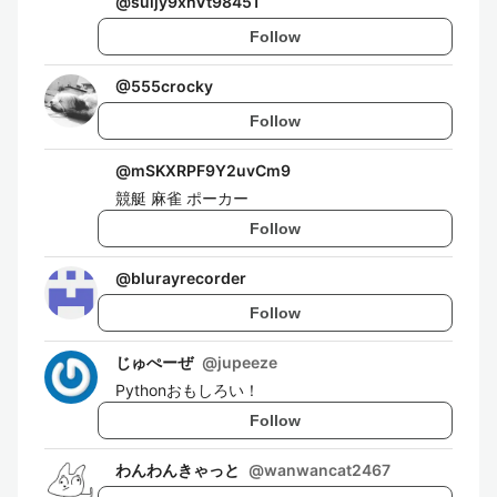
@
suijy9xhVt98451
Follow
@
555crocky
Follow
@
mSKXRPF9Y2uvCm9
競艇 麻雀 ポーカー
Follow
@
blurayrecorder
Follow
じゅぺーぜ
@
jupeeze
Pythonおもしろい！
Follow
わんわんきゃっと
@
wanwancat2467