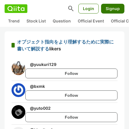
search
Login
Signup
Trend
Stock List
Question
Official Event
Official
オブジェクト指向をより理解するために実際に
書いて解説する
likers
@
yuukuri129
Follow
@
bxmk
Follow
@
yuto002
Follow