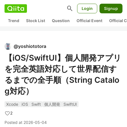
search
Login
Signup
Trend
Stock List
Question
Official Event
Official
@
yoshiototora
【iOS/SwiftUI】個人開発アプリ
を完全英語対応して世界配信す
るまでの全手順（String Catalo
g対応）
Xcode
iOS
Swift
個人開発
SwiftUI
2
Posted at
2026-05-04