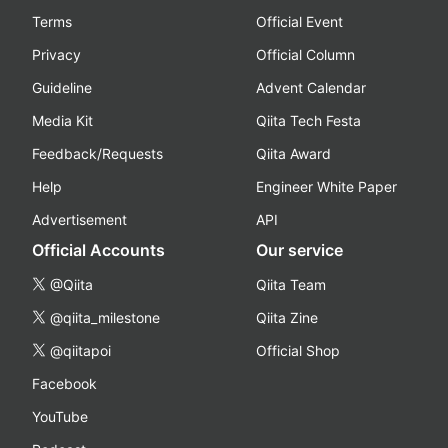
Terms
Official Event
Privacy
Official Column
Guideline
Advent Calendar
Media Kit
Qiita Tech Festa
Feedback/Requests
Qiita Award
Help
Engineer White Paper
Advertisement
API
Official Accounts
Our service
@Qiita
Qiita Team
@qiita_milestone
Qiita Zine
@qiitapoi
Official Shop
Facebook
YouTube