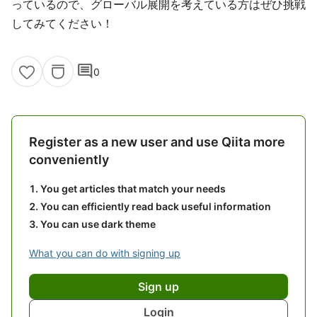
っているので、グローバル展開を考えている方はぜひ挑戦
してみてください！
comment
0
Register as a new user and use Qiita more
conveniently
You get articles that match your needs
You can efficiently read back useful information
You can use dark theme
What you can do with signing up
Sign up
Login