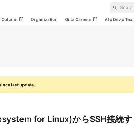
search
open_in_new
open_in_new
al Column
Organization
Qiita Careers
AI x Dev x Tea
ince last update.
bsystem for Linux)からSSH接続す