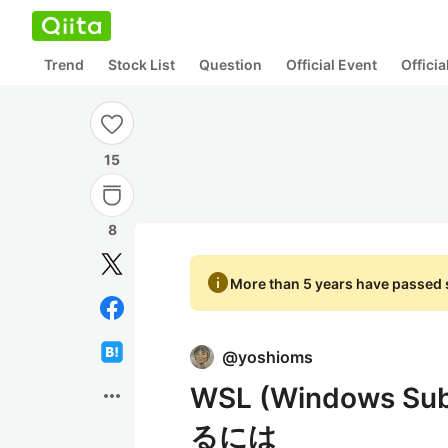
Trend
Stock List
Question
Official Event
Offici
15
8
info
More than 5 years have passed s
@
yoshioms
WSL (Windows Su
more_horiz
るには