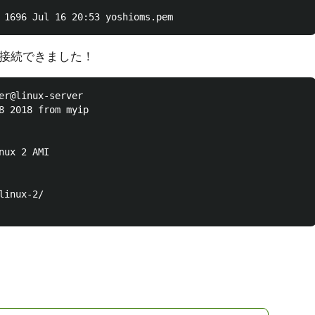
接続できました！
er@linux-server

8 2018 from myip

ux 2 AMI

inux-2/
