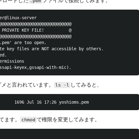
ンロードした
ファイルで接続してみます。
.pem
er@linux-server

@@@@@@@@@@@@@@@@@@@@@@@@@@@@@

 PRIVATE KEY FILE!          @

@@@@@@@@@@@@@@@@@@@@@@@@@@@@@

.pem' are too open.

te key files are NOT accessible by others.

d.

rmissions

ダメと言われています。
してみると、
ls -l
てます。
で権限を変更してみます。
chmod