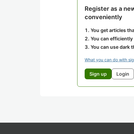
Register as a ne
conveniently
You get articles t
You can efficiently
You can use dark 
What you can do with si
Sign up
Login