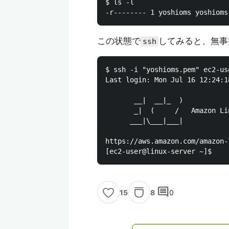
$ ls -l

この状態で
してみると、無事
ssh
$ ssh -i "yoshioms.pem" ec2-us
Last login: Mon Jul 16 12:24:1
       __|  __|_  )

       _|  (     /   Amazon Lin
      ___|\___|___|

https://aws.amazon.com/amazon-l
comment
8
0
15