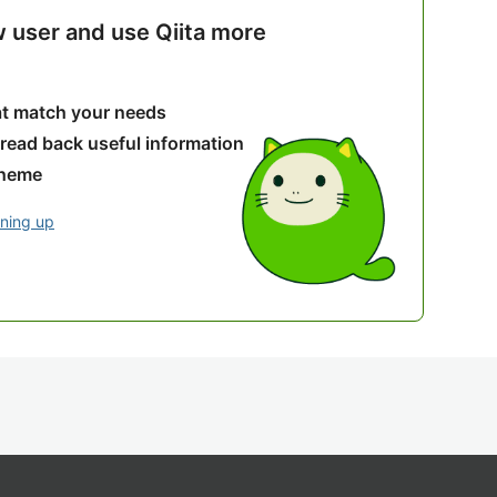
w user and use Qiita more
hat match your needs
 read back useful information
theme
gning up