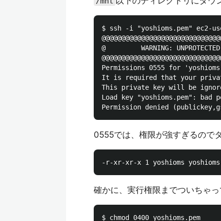
以下のディレクトリにダウ
/mnt
$ ssh -i "yoshioms.pem" ec2-us
@@@@@@@@@@@@@@@@@@@@@@@@@@@@@@
@         WARNING: UNPROTECTED
@@@@@@@@@@@@@@@@@@@@@@@@@@@@@@
Permissions 0555 for 'yoshioms
It is required that your priva
This private key will be ignore
Load key "yoshioms.pem": bad pe
0555では、権限が強すぎるので
確かに、実行権限までついちゃっ
$ chmod 0400 yoshioms.pem
