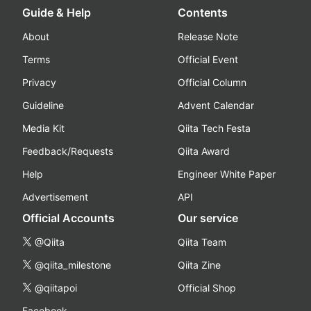
Guide & Help
Contents
About
Release Note
Terms
Official Event
Privacy
Official Column
Guideline
Advent Calendar
Media Kit
Qiita Tech Festa
Feedback/Requests
Qiita Award
Help
Engineer White Paper
Advertisement
API
Official Accounts
Our service
@Qiita
Qiita Team
@qiita_milestone
Qiita Zine
@qiitapoi
Official Shop
Facebook