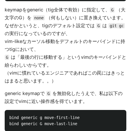
keymapをgeneric（tig全体で有効）に指定して、
（大
G
文字のG）を
（何もしない）に置き換えています。
none
なぜかというと、tigのデフォルト設定では
は
G
git gc
の実行になっているのですが、
vim-likeなカーソル移動をデフォルトのキーバインドに持
つtigにおいて、
は「最後の行に移動する」というvimのキーバインドと
G
紛らわしいからです。
（vimに慣れているエンジニアであればこの罠にはきっと
はまると思います。。）
generic keymapで
を無効化したうえで、私は以下の
G
設定でvimに近い操作感を得ています。
bind generic g move-first-line
