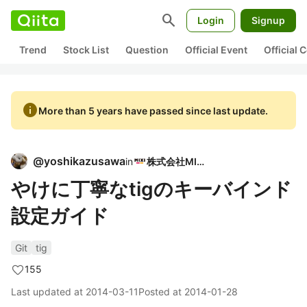
search
Login
Signup
Trend
Stock List
Question
Official Event
Official
info
More than 5 years have passed since last update.
@
yoshikazusawa
in
株式会社MIXI
やけに丁寧なtigのキーバインド
設定ガイド
Git
tig
155
Last updated at
2014-03-11
Posted at
2014-01-28