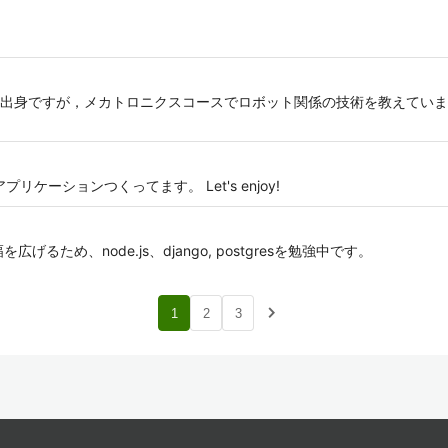
出身ですが，メカトロニクスコースでロボット関係の技術を教えていま
ケーションつくってます。 Let's enjoy!
広げるため、node.js、django, postgresを勉強中です。
navigate_next
1
2
3