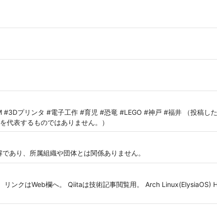
#IoT #IBM #3Dプリンタ #電子工作 #育児 #恐竜 #LEGO #神戸 #福井
を代表するものではありません。）
見解であり、所属組織や団体とは関係ありません。
eb欄へ。 Qiitaは技術記事閲覧用。 Arch Linux(ElysiaOS) Hyprlan