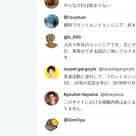
やらなければ始まらない
@
1zushun
都内フロントエンドエンジニア。好き
@
h_000
入社３年目のエンジニアです。主にサ
計、実装ができる設計に強いフルスタ
す。
isopet gargoyle
@
isopetgargoyle
音楽活動と並行して、フロントエンジニ
SS、JS等の言語を学び、2018年
Kyouhei Hayama
@
khayama
このサイトにおける掲載内容はあくま
りません。
@
OimOya