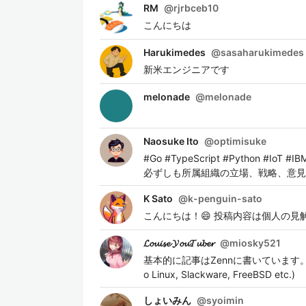
RM
@
rjrbceb10
こんにちは
Harukimedes
@
sasaharukimedes
新米エンジニアです
melonade
@
melonade
Naosuke Ito
@
optimisuke
#Go #TypeScript #Python 
必ずしも所属組織の立場、戦略、意見
K Sato
@
k-penguin-sato
こんにちは！😄 投稿内容は個人の
𝓛𝓸𝓾𝓲𝓼𝓮 𝓨𝓸𝓾𝓣𝓾𝓫𝓮𝓻
@
miosky521
基本的に記事はZennに書いています。 リンクはW
o Linux, Slackware, FreeBSD etc.)
しょいみん
@
syoimin