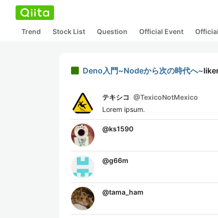
Trend
Stock List
Question
Official Event
Offici
Deno入門~Nodeから次の時代へ~
like
テキシコ
@
TexicoNotMexico
Lorem ipsum.
@
ks1590
@
g66m
@
tama_ham