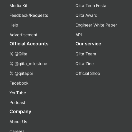
Media Kit
Qiita Tech Festa
Feedback/Requests
Qiita Award
Help
Engineer White Paper
Advertisement
API
Official Accounts
Our service
@Qiita
Qiita Team
@qiita_milestone
Qiita Zine
@qiitapoi
Official Shop
Facebook
YouTube
Podcast
Company
About Us
Careers