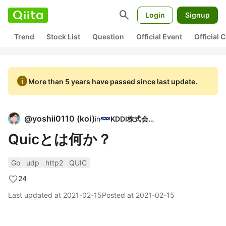
search
Login
Signup
Trend
Stock List
Question
Official Event
Official
info
More than 5 years have passed since last update.
@
yoshii0110
(
koi
)
in
KDDI株式会社
Quicとは何か？
Go
udp
http2
QUIC
24
Last updated at
2021-02-15
Posted at
2021-02-15