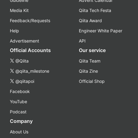
Guideline
Advent Calendar
Media Kit
Qiita Tech Festa
Feedback/Requests
Qiita Award
Help
Engineer White Paper
Advertisement
API
Official Accounts
Our service
@Qiita
Qiita Team
@qiita_milestone
Qiita Zine
@qiitapoi
Official Shop
Facebook
YouTube
Podcast
Company
About Us