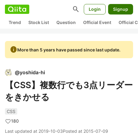
search
Login
Signup
Trend
Stock List
Question
Official Event
Official
info
More than 5 years have passed since last update.
@
yoshida-hi
【CSS】複数行でも3点リーダー
をきかせる
CSS
180
Last updated at
2019-10-03
Posted at
2015-07-09