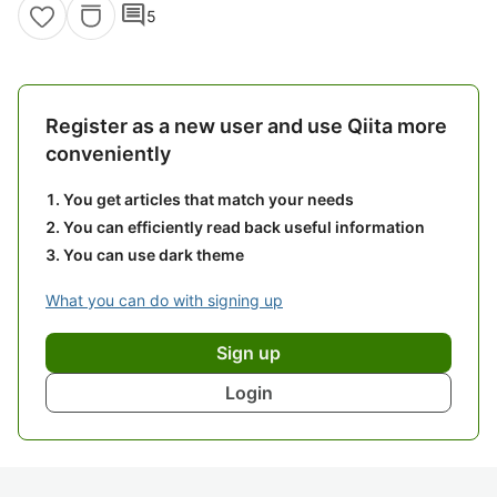
comment
5
Register as a new user and use Qiita more
conveniently
You get articles that match your needs
You can efficiently read back useful information
You can use dark theme
What you can do with signing up
Sign up
Login