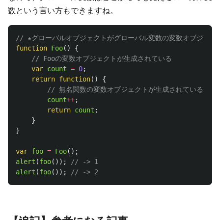
数という言い方もできますね。
// ★グローバルオブジェクトがグローバル変数の変数オブジェク
function
Foo
()
{
// Fooの変数オブジェクトが生成されている
var
count
=
0
;
return
function
()
{
// 無名関数の変数オブジェクトが生成されている
count
++
;
return
count
;
}
}
var
foo
=
Foo
();
alert
(
foo
());
// -> 1
alert
(
foo
());
// -> 2