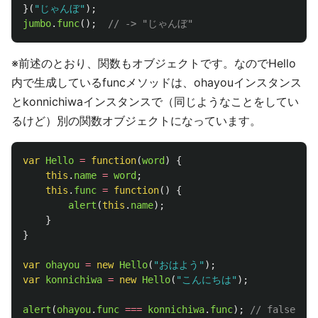
}(
"
じゃんぼ
"
);
jumbo
.
func
();
// -> "じゃんぼ"
※前述のとおり、関数もオブジェクトです。なのでHello
内で生成しているfuncメソッドは、ohayouインスタンス
とkonnichiwaインスタンスで（同じようなことをしてい
るけど）別の関数オブジェクトになっています。
var
Hello
=
function
(
word
)
{
this
.
name
=
word
;
this
.
func
=
function
()
{
alert
(
this
.
name
);
}
}
var
ohayou
=
new
Hello
(
"
おはよう
"
);
var
konnichiwa
=
new
Hello
(
"
こんにちは
"
);
alert
(
ohayou
.
func
===
konnichiwa
.
func
);
// false