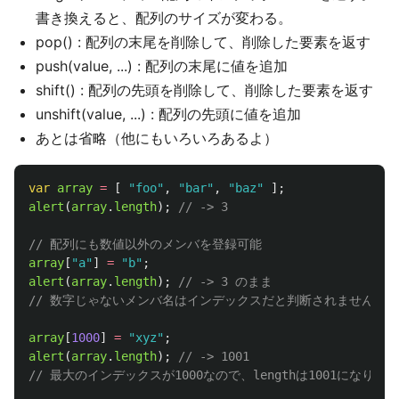
書き換えると、配列のサイズが変わる。
pop() : 配列の末尾を削除して、削除した要素を返す
push(value, ...) : 配列の末尾に値を追加
shift() : 配列の先頭を削除して、削除した要素を返す
unshift(value, ...) : 配列の先頭に値を追加
あとは省略（他にもいろいろあるよ）
var
array
=
[
"
foo
"
,
"
bar
"
,
"
baz
"
];
alert
(
array
.
length
);
// -> 3
// 配列にも数値以外のメンバを登録可能
array
[
"
a
"
]
=
"
b
"
;
alert
(
array
.
length
);
// -> 3 のまま
// 数字じゃないメンバ名はインデックスだと判断されません
array
[
1000
]
=
"
xyz
"
;
alert
(
array
.
length
);
// -> 1001
// 最大のインデックスが1000なので、lengthは1001になります