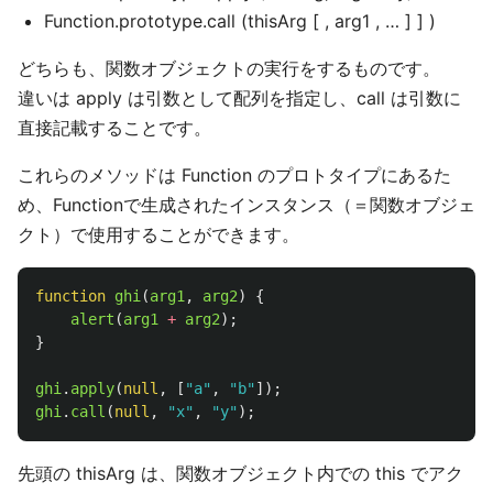
Function.prototype.call (thisArg [ , arg1 , … ] ] )
どちらも、関数オブジェクトの実行をするものです。
違いは apply は引数として配列を指定し、call は引数に
直接記載することです。
これらのメソッドは Function のプロトタイプにあるた
め、Functionで生成されたインスタンス（＝関数オブジェ
クト）で使用することができます。
function
ghi
(
arg1
,
arg2
)
{
alert
(
arg1
+
arg2
);
}
ghi
.
apply
(
null
,
[
"
a
"
,
"
b
"
]);
ghi
.
call
(
null
,
"
x
"
,
"
y
"
);
先頭の thisArg は、関数オブジェクト内での this でアク