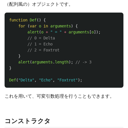
（配列風の）オブジェクトです。
function
Def
()
{
for 
(
var
o
in
arguments
)
{
alert
(
o
+
"
 = 
"
+
arguments
[
o
]);
// 0 = Delta
// 1 = Echo
// 2 = Foxtrot
}
alert
(
arguments
.
length
);
// -> 3
}
Def
(
"
Delta
"
,
"
Echo
"
,
"
Foxtrot
"
);
これを用いて、可変引数処理を行うこともできます。
コンストラクタ