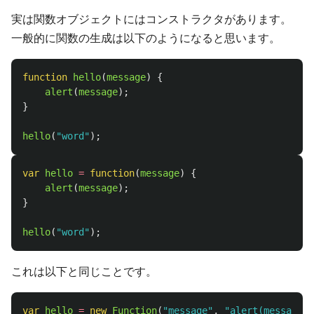
実は関数オブジェクトにはコンストラクタがあります。
一般的に関数の生成は以下のようになると思います。
function
hello
(
message
)
{
alert
(
message
);
}
hello
(
"
word
"
);
var
hello
=
function
(
message
)
{
alert
(
message
);
}
hello
(
"
word
"
);
これは以下と同じことです。
var
hello
=
new
Function
(
"
message
"
,
"
alert(message);