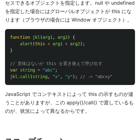
セスできるオブジェクトを指定します。null や undefined
を指定した場合にはグローバルオブジェクトが this にな
ります（ブラウザの場合には Window オブジェクト）。
function
jkl
(
arg1
,
arg2
)
{
alert
(
this
+
arg1
+
arg2
);
}
// 意味はないが this を置き換えて呼び出す
var
string
=
"
abc
"
;
jkl
.
call
(
string
,
"
x
"
,
"
y
"
);
// -> "abcxy"
JavaScript でコンテキストによって this の示すものが違
うことがありますが、この apply()/call() で渡しているも
のが、状況によって異なるからです。