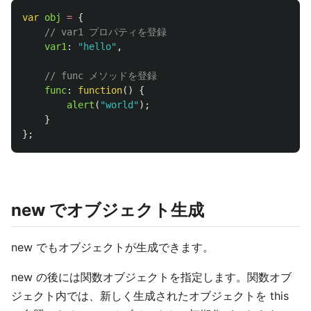
var
obj
=
{
// var1 プロパティを登録
var1
:
"
hello
"
,
// func メソッドを登録
func
:
function
()
{
alert
(
"
world
"
);
}
};
new でオブジェクト生成
new でもオブジェクトが生成できます。
new の後には関数オブジェクトを指定します。関数オブ
ジェクト内では、新しく生成されたオブジェクトを this