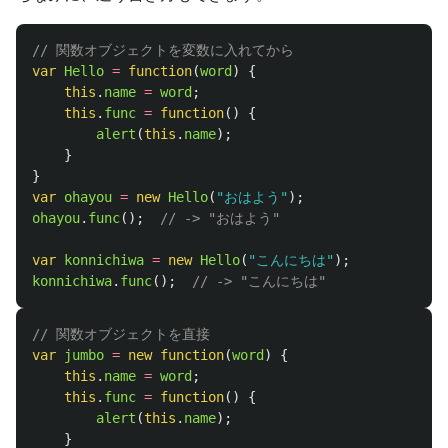
// 関数オブジェクトを変数に入れてから
var
Hello
=
function
(
word
)
{
this
.
name
=
word
;
this
.
func
=
function
()
{
alert
(
this
.
name
);
}
}
var
ohayou
=
new
Hello
(
"
おはよう
"
);
ohayou
.
func
();
// -> "おはよう"
var
konnichiwa
=
new
Hello
(
"
こんにちは
"
);
konnichiwa
.
func
();
// -> "こんにちは"
// 関数オブジェクトを直接
var
jumbo
=
new
function
(
word
)
{
this
.
name
=
word
;
this
.
func
=
function
()
{
alert
(
this
.
name
);
}