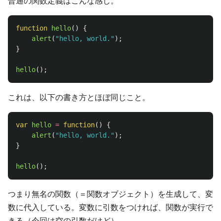
普通の関数定義はこんな感じ。
function
hello
()
{
alert
(
"
hello, world.
"
);
}
hello
();
これは、以下の書き方とほぼ同じこと。
var
hello
=
function
()
{
alert
(
"
hello, world.
"
);
}
hello
();
つまり無名の関数（＝関数オブジェクト）を生成して、変
数に代入している。変数に引数をつければ、関数が実行で
きる（今回は空の引数だけど）。