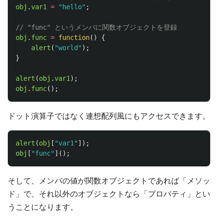
obj
.
var1
=
"
hello
"
;
// "func" というメンバに関数オブジェクトを登録
obj
.
func
=
function
()
{
alert
(
"
world
"
);
}
alert
(
obj
.
var1
);
obj
.
func
();
ドット演算子ではなく連想配列風にもアクセスできます。
alert
(
obj
[
"
var1
"
]);
obj
[
"
func
"
]();
そして、メンバの値が関数オブジェクトであれば「メソッ
ド」で、それ以外のオブジェクトなら「プロパティ」とい
うことになります。