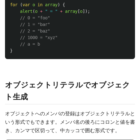
for 
(
var
o
in
array
)
{
alert
(
o
+
"
 = 
"
+
array
[
o
]);
// 0 = "foo"
// 1 = "bar"
// 2 = "baz"
// 1000 = "xyz"
// a = b
}
オブジェクトリテラルでオブジェク
ト生成
オブジェクトへのメンバの登録はオブジェクトリテラルと
いう形式でもできます。メンバ名の後ろにコロンと値を書
き、カンマで区切って、中カッコで囲む形式です。