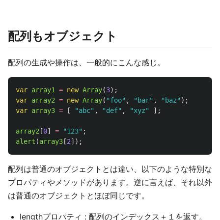
配列もオブジェクト
配列の生成や操作は、一般的にこんな感じ。
var
array1
=
new
Array
(
3
);
var
array2
=
new
Array
(
"
foo
"
,
"
bar
"
,
"
baz
"
);
var
array3
=
[
"
abc
"
,
"
def
"
,
"
xyz
"
];
array2
[
0
]
=
"
123
"
;
alert
(
array3
[
2
]);
配列は普通のオブジェクトとは違い、以下のような特別な
プロパティやメソッドがあります。逆に言えば、それ以外
は普通のオブジェクトとほぼ同じです。
lengthプロパティ : 配列のインデックス＋１を返す。