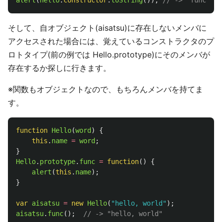
alert
(
hello
.
constructor
.
toString
());
// -> "function
そして、自オブジェクト(aisatsu)に存在しないメンバに
アクセスされた場合には、覚えているコンストラクタのプ
ロトタイプ(前の例では Hello.prototype)にそのメンバが
存在するか探しに行きます。
※関数もオブジェクトなので、もちろんメンバを持てま
す。
function
Hello
(
word
)
{
this
.
name
=
word
;
}
Hello
.
prototype
.
func
=
function
()
{
alert
(
this
.
name
);
}
var
aisatsu
=
new
Hello
(
"
hello, world
"
);
aisatsu
.
func
();
// -> "hello, world"