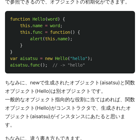
で参照できるので、オブジェクトの初期化ができます。
function
Hello
(
word
)
{
this
.
name
=
word
;
this
.
func
=
function
()
{
alert
(
this
.
name
);
}
}
var
aisatsu
=
new
Hello
(
"
hello
"
);
aisatsu
.
func
();
// -> "hello"
ちなみに、newで生成されたオブジェクト(aisatsu)と関数
オブジェクト(Hello)は別オブジェクトです。
一般的なオブジェクト指向的な役割に当てはめれば、関数
オブジェクト(Hello)がコンストラクタで、生成されたオ
ブジェクト(aisatsu)がインスタンスにあたると思いま
す。
ちなみに、違う書き方もできます。