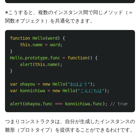
※こうすると、複数のインスタンス間で同じメソッド（＝
関数オブジェクト）を共通化できます。
function
Hello
(
word
)
{
this
.
name
=
word
;
}
Hello
.
prototype
.
func
=
function
()
{
alert
(
this
.
name
);
}
var
ohayou
=
new
Hello
(
"
おはよう
"
);
var
konnichiwa
=
new
Hello
(
"
こんにちは
"
);
alert
(
ohayou
.
func
===
konnichiwa
.
func
);
// true
つまりコンストラクタは、自分が生成したインスタンスの
雛形（プロトタイプ）を提供することができるわけです。