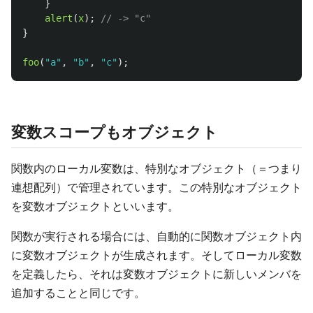
}
alert
(
x
);
// -> "c"
}
foo
(
"
a
"
,
"
b
"
,
"
c
"
);
変数スコープもオブジェクト
関数内のローカル変数は、特別なオブジェクト（＝つまり
連想配列）で管理されています。この特別なオブジェクト
を変数オブジェクトといいます。
関数が実行される場合には、自動的に関数オブジェクト内
に変数オブジェクトが生成されます。そしてローカル変数
を定義したら、それは変数オブジェクトに新しいメンバを
追加することと同じです。