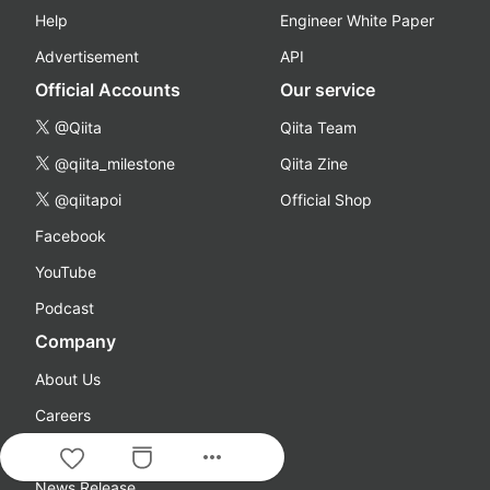
Help
Engineer White Paper
Advertisement
API
Official Accounts
Our service
@Qiita
Qiita Team
@qiita_milestone
Qiita Zine
@qiitapoi
Official Shop
Facebook
YouTube
Podcast
Company
About Us
Careers
Qiita Blog
more_horiz
News Release