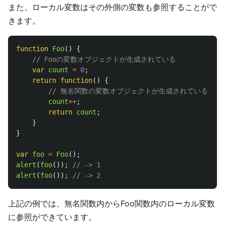
また、ローカル変数はその外側の変数も参照することがで
きます。
function
Foo
()
{
// Fooの変数オブジェクトが生成されている
var
count
=
0
;
return
function
()
{
// 無名関数の変数オブジェクトが生成されている
count
++
;
return
count
;
}
}
var
foo
=
Foo
();
alert
(
foo
());
// -> 1
alert
(
foo
());
// -> 2
上記の例では、無名関数内からFoo関数内のローカル変数
に参照ができています。