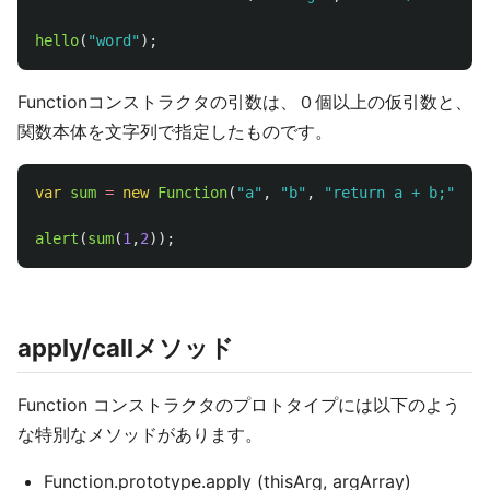
hello
(
"
word
"
);
Functionコンストラクタの引数は、０個以上の仮引数と、
関数本体を文字列で指定したものです。
var
sum
=
new
Function
(
"
a
"
,
"
b
"
,
"
return a + b;
"
);
alert
(
sum
(
1
,
2
));
apply/callメソッド
Function コンストラクタのプロトタイプには以下のよう
な特別なメソッドがあります。
Function.prototype.apply (thisArg, argArray)