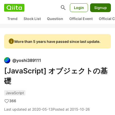
search
Login
Signup
Trend
Stock List
Question
Official Event
Official
info
More than 5 years have passed since last update.
@
yoshi389111
[JavaScript] オブジェクトの基
礎
JavaScript
366
Last updated at
2020-05-13
Posted at
2015-10-26