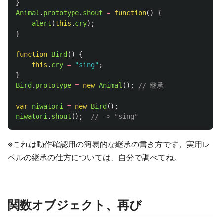
}
Animal
.
prototype
.
shout
=
function
()
{
alert
(
this
.
cry
);
}
function
Bird
()
{
this
.
cry
=
"
sing
"
;
}
Bird
.
prototype
=
new
Animal
();
// 継承
var
niwatori
=
new
Bird
();
niwatori
.
shout
();
// -> "sing"
※これは動作確認用の簡易的な継承の書き方です。実用レ
ベルの継承の仕方については、自分で調べてね。
関数オブジェクト、再び