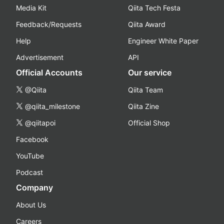
Media Kit
Qiita Tech Festa
Feedback/Requests
Qiita Award
Help
Engineer White Paper
Advertisement
API
Official Accounts
Our service
@Qiita
Qiita Team
@qiita_milestone
Qiita Zine
@qiitapoi
Official Shop
Facebook
YouTube
Podcast
Company
About Us
Careers