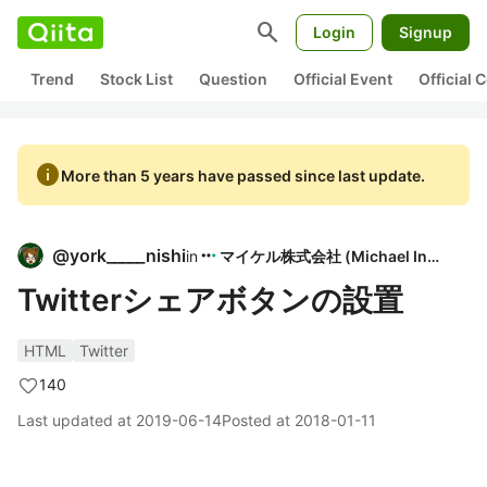
search
Login
Signup
Trend
Stock List
Question
Official Event
Official
info
More than 5 years have passed since last update.
@
york_____nishi
in
マイケル株式会社 (Michael Inc.)
Twitterシェアボタンの設置
HTML
Twitter
140
Last updated at
2019-06-14
Posted at
2018-01-11