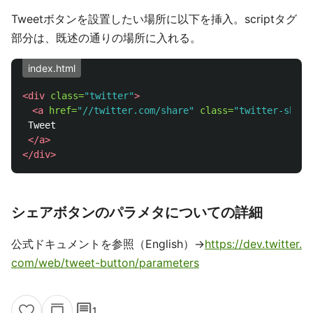
Tweetボタンを設置したい場所に以下を挿入。scriptタグ
部分は、既述の通りの場所に入れる。
index.html
<div
class=
"twitter"
>
<a
href=
"//twitter.com/share"
class=
"twitter-share
 Tweet

</a>
</div>
シェアボタンのパラメタについての詳細
公式ドキュメントを参照（English）→
https://dev.twitter.
com/web/tweet-button/parameters
comment
1